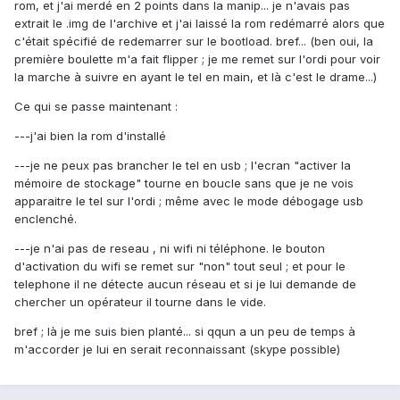
rom, et j'ai merdé en 2 points dans la manip... je n'avais pas
extrait le .img de l'archive et j'ai laissé la rom redémarré alors que
c'était spécifié de redemarrer sur le bootload. bref... (ben oui, la
première boulette m'a fait flipper ; je me remet sur l'ordi pour voir
la marche à suivre en ayant le tel en main, et là c'est le drame...)
Ce qui se passe maintenant :
---j'ai bien la rom d'installé
---je ne peux pas brancher le tel en usb ; l'ecran "activer la
mémoire de stockage" tourne en boucle sans que je ne vois
apparaitre le tel sur l'ordi ; même avec le mode débogage usb
enclenché.
---je n'ai pas de reseau , ni wifi ni téléphone. le bouton
d'activation du wifi se remet sur "non" tout seul ; et pour le
telephone il ne détecte aucun réseau et si je lui demande de
chercher un opérateur il tourne dans le vide.
bref ; là je me suis bien planté... si qqun a un peu de temps à
m'accorder je lui en serait reconnaissant (skype possible)