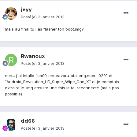
jeyy
Posté(e)
3 janvier 2013
mais au final tu l'as flasher ton boot.img?
Rwanoux
Posté(e)
3 janvier 2013
non... j'ai intallé "cm10_endeavoru-ota-eng.noeri-029" et
"Android_Revolution_HD_Super_Wipe_One_X" et je comptais
extraire le .img ensuite une fois le tel reconnecté (mais pas
possible)
dd66
Posté(e)
3 janvier 2013