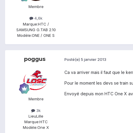
Membre
4,6k
Marque:
HTC /
SAMSUNG G.TAB 2.10
Modèle:
ONE / ONE S
poggus
Posté(e)
5 janvier 2013
Ca va arriver mais il faut que le ker
Pour le moment les devs se train s
Envoyé depuis mon HTC One X av
Membre
3k
Lieu
Lille
Marque:
HTC
Modèle:
One X