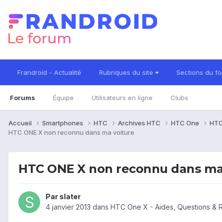
Frandroid - Actualité
Rubriques du site
Sections du f
Forums
Équipe
Utilisateurs en ligne
Clubs
Accueil
Smartphones
HTC
Archives HTC
HTC One
HTC
HTC ONE X non reconnu dans ma voiture
HTC ONE X non reconnu dans ma
Par
slater
4 janvier 2013
dans
HTC One X - Aides, Questions &