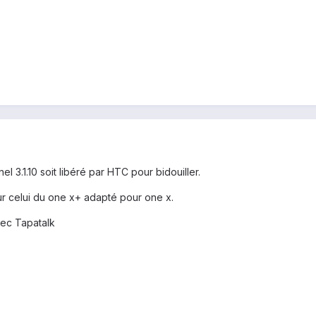
nel 3.1.10 soit libéré par HTC pour bidouiller.
ur celui du one x+ adapté pour one x.
ec Tapatalk