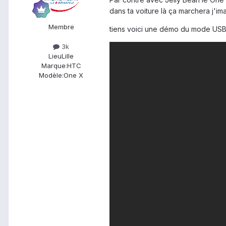
dans ta voiture là ça marchera j'im
Membre
tiens voici une démo du mode USB 
3k
Lieu
Lille
Marque:
HTC
Modèle:
One X