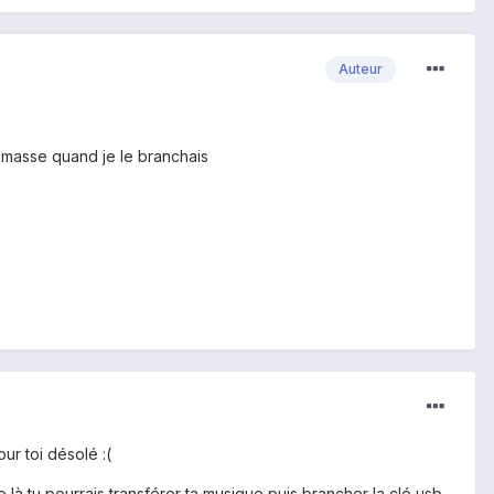
Auteur
e masse quand je le branchais
ur toi désolé :(
là tu pourrais transférer ta musique puis brancher la clé usb