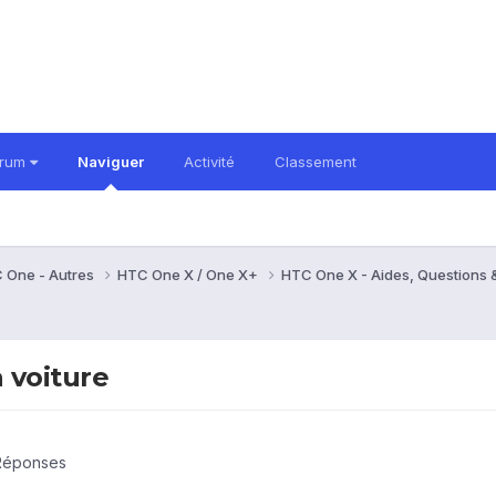
orum
Naviguer
Activité
Classement
 One - Autres
HTC One X / One X+
HTC One X - Aides, Questions
 voiture
 Réponses