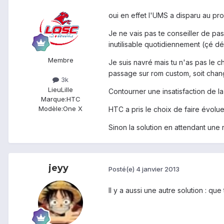
oui en effet l'UMS a disparu au pro
Je ne vais pas te conseiller de p
inutilisable quotidiennement (çé dé
Membre
Je suis navré mais tu n'as pas le 
passage sur rom custom, soit chang
3k
Lieu
Lille
Contourner une insatisfaction de la
Marque:
HTC
Modèle:
One X
HTC a pris le choix de faire évolue
Sinon la solution en attendant une
jeyy
Posté(e)
4 janvier 2013
Il y a aussi une autre solution : q