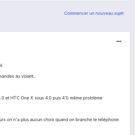
Commencer un nouveau sujet
l.
mandes au volant...
s 4.0 et HTC One X sous 4.0 puis 4.1) même problème
eurs on n'a plus aucun choix quand on branche le téléphone