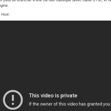
agine.
Host :