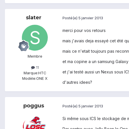
slater
Posté(e)
5 janvier 2013
merci pour vos retours
mais j'avais deja essayé cet été q
mais ce n'etait toujours pas recon
Membre
et ma copine a un samsung Galaxy 
11
et j'ai testé aussi un Nexus sous IC
Marque:
HTC
Modèle:
ONE X
d'autres idees?
poggus
Posté(e)
5 janvier 2013
Si même sous ICS le stockage de ma
Par contre avec Jelly Bean le One 