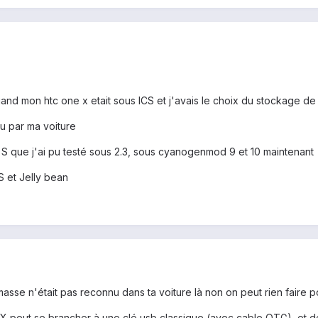
uand mon htc one x etait sous ICS et j'avais le choix du stockage d
nu par ma voiture
S que j'ai pu testé sous 2.3, sous cyanogenmod 9 et 10 maintenant
S et Jelly bean
sse n'était pas reconnu dans ta voiture là non on peut rien faire po
X peut se brancher à une clé usb classique (avec cable OTG), et de 