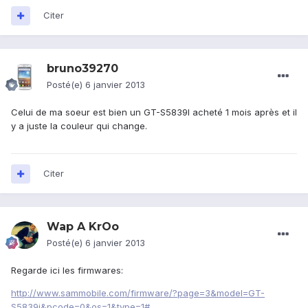
Citer
bruno39270
Posté(e)
6 janvier 2013
Celui de ma soeur est bien un GT-S5839I acheté 1 mois après et il
y a juste la couleur qui change.
Citer
Wap A KrOo
Posté(e)
6 janvier 2013
Regarde ici les firmwares:
http://www.sammobile.com/firmware/?page=3&model=GT-
S5839i&pcode=0&os=1&type=1#