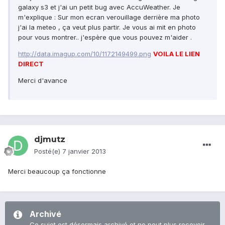
galaxy s3 et j'ai un petit bug avec AccuWeather. Je
m'explique : Sur mon ecran verouillage derrière ma photo
j'ai la meteo , ça veut plus partir. Je vous ai mit en photo
pour vous montrer.. j'espère que vous pouvez m'aider .
http://data.imagup.com/10/1172149499.png
VOILA LE LIEN
DIRECT
Merci d'avance
djmutz
Posté(e)
7 janvier 2013
Merci beaucoup ça fonctionne
Archivé
Ce sujet est désormais archivé et ne peut plus recevoir