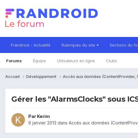
Frandroid - Actualité
Rubriques du site
Sections du f
Forums
Équipe
Utilisateurs en ligne
Clubs
Accueil
Développement
Accès aux données (ContentProvider, S
Gérer les "AlarmsClocks" sous IC
Par
Kerim
6 janvier 2013
dans
Accès aux données (ContentProvid