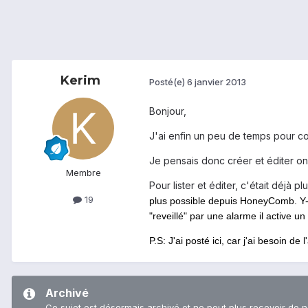
Kerim
Posté(e)
6 janvier 2013
Bonjour,
J'ai enfin un peu de temps pour co
Je pensais donc créer et éditer on 
Membre
Pour lister et éditer, c'était déjà
19
plus possible depuis HoneyComb. Y-a
"reveillé" par une alarme il active un 
P.S: J'ai posté ici, car j'ai besoin d
Archivé
Ce sujet est désormais archivé et ne peut plus recevoir de 