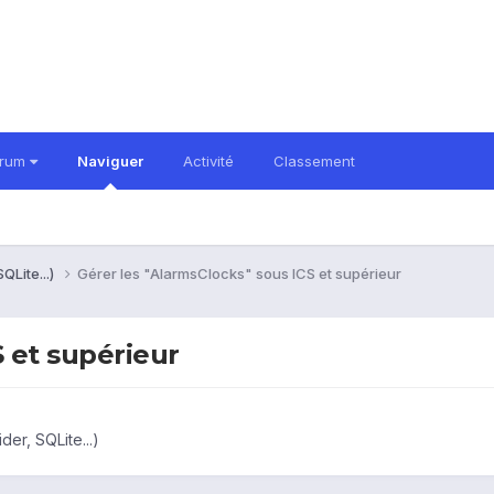
orum
Naviguer
Activité
Classement
QLite...)
Gérer les "AlarmsClocks" sous ICS et supérieur
S et supérieur
er, SQLite...)