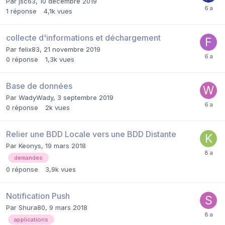
Par
jsc63
,
10 décembre 2019
1
réponse
4,1k
vues
collecte d'informations et déchargement
Par
felix83
,
21 novembre 2019
0
réponse
1,3k
vues
Base de données
Par
WadyWady
,
3 septembre 2019
0
réponse
2k
vues
Relier une BDD Locale vers une BDD Distante
Par
Keonys
,
19 mars 2018
demandes
0
réponse
3,9k
vues
Notification Push
Par
Shura80
,
9 mars 2018
applications