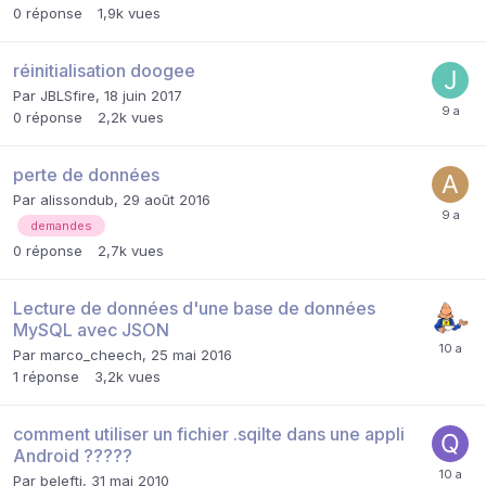
0
réponse
1,9k
vues
réinitialisation doogee
Par
JBLSfire
,
18 juin 2017
0
réponse
2,2k
vues
perte de données
Par
alissondub
,
29 août 2016
demandes
0
réponse
2,7k
vues
Lecture de données d'une base de données
MySQL avec JSON
Par
marco_cheech
,
25 mai 2016
1
réponse
3,2k
vues
comment utiliser un fichier .sqilte dans une appli
Android ?????
Par
belefti
,
31 mai 2010