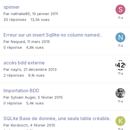
spinner
Par
nathalie85
,
10 janvier 2011
20
réponses
13,5k
vues
Erreur sur un insert Sqllite no column named..
Par
Naqued
,
11 mars 2015
0
réponse
4,8k
vues
accès bdd externe
Par
nayro
,
21 décembre 2013
2
réponses
9,1k
vues
Importation BDD
Par
Sylvain Auger
,
5 février 2015
0
réponse
5,4k
vues
SQLite Base de donnée, une seule table créable.
Par
Kordosch
,
4 février 2015