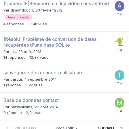
[Camera IP]Récupéré un flux vidéo sous android
Par
djmahdouch
,
23 février 2012
besoin daide
4
réponses
16,4k
vues
[Résolu] Problème de conversion de dates
récupérées d'une base SQLite
Par
jok
,
28 août 2013
14
réponses
13,3k
vues
sauvegarde des données utilisateurs
Par
tlarour
,
4 septembre 2014
1
réponse
3,2k
vues
Base de données contact
Par
Maxwilliams
,
22 août 2014
0
réponse
2,2k
vues
PRÉCÉDENT
Page 1 sur 12
SUIVANT