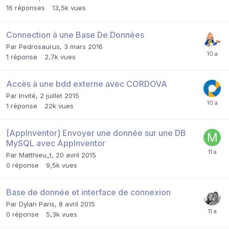
16
réponses
13,5k
vues
Connection à une Base De Données
Par
Pedrosaurus
,
3 mars 2016
1
réponse
2,7k
vues
Accès à une bdd externe avec CORDOVA
Par Invité,
2 juillet 2015
1
réponse
22k
vues
[AppInventor] Envoyer une donnée sur une DB
MySQL avec AppInventor
Par
Matthieu_t
,
20 avril 2015
0
réponse
9,5k
vues
Base de donnée et interface de connexion
Par
Dylan Paris
,
8 avril 2015
0
réponse
5,3k
vues