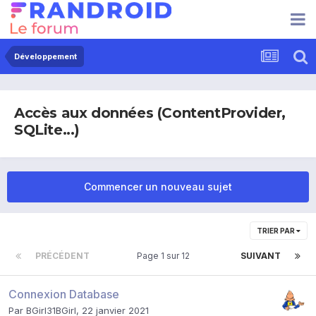
Développement
Accès aux données (ContentProvider,
SQLite...)
Commencer un nouveau sujet
TRIER PAR
PRÉCÉDENT
Page 1 sur 12
SUIVANT
Connexion Database
Par
BGirl31BGirl
,
22 janvier 2021