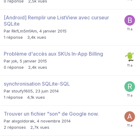
0
réponse
2,5k
vues
[Android] Remplir une ListView avec curseur
SQLite
Par
RkfLm5m1Am
,
4 janvier 2015
1
réponse
3,4k
vues
Problème d'accès aux SKUs In-App Billing
Par
jok
,
5 janvier 2015
0
réponse
2,4k
vues
synchronisation SQLite-SQL
Par
stoufy1605
,
23 juin 2014
1
réponse
4,1k
vues
Trouver un fichier "son" de Google now.
Par
alxgoldorak
,
4 novembre 2014
2
réponses
2,7k
vues