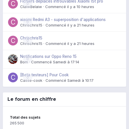
Fichiers déplacés introuvables Xiaomi 15t pro
0
ClaiwBelaiw
· Commencé
il y a 10 heures
xiaomi Redmi A3 - superposition d'applications
0
Chrischris15
· Commencé
il y a 21 heures
Chrischris15
0
Chrischris15
· Commencé
il y a 21 heures
Notifications sur Oppo Reno 15
0
Bom
· Commencé
Samedi à 17:14
[Beta testeurs] Pour Cook
0
Casse-cook
· Commencé
Samedi à 10:17
Le forum en chiffre
Total des sujets
265 500