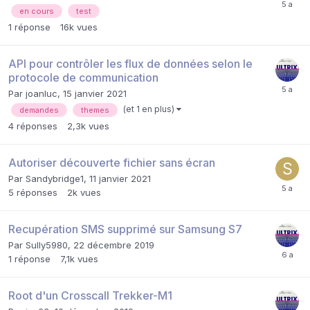
en cours
test
1
réponse
16k
vues
API pour contrôler les flux de données selon le
protocole de communication
Par
joanluc
,
15 janvier 2021
(et 1 en plus)
demandes
themes
4
réponses
2,3k
vues
Autoriser découverte fichier sans écran
Par
Sandybridge1
,
11 janvier 2021
5
réponses
2k
vues
Recupération SMS supprimé sur Samsung S7
Par
Sully5980
,
22 décembre 2019
1
réponse
7,1k
vues
Root d'un Crosscall Trekker-M1