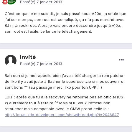
Posté(e)
7 janvier 2013
C'est ce que je me suis dit, je suis passé sous V20o, la seule que
j'ai sur mon pc, son root est compliqué, ça n'a pas marché avec
BJ ni Unlock root. Alors je vais encore descendre jusqu'à v10a,
son root est facile. Je lance le téléchargement.
Invité
Posté(e)
7 janvier 2013
Bah euh si je me rappelle bien j'avais télécharger la rom patché
de IIko il y avait juste à flasher le superuser.zip si mes souvenirs
sont bons ^^ (au passage merci IIko pour ton UPK ;) )
EDIT : après que tu a le recovery ne retourne pas en officiel ICS
x) autrement tout à refaire ^^ Mais si tu veux l'officiel non
retoucher mais compatible avec le CMW prend celle la :
http://forum.xda-developers.com/showthread.php?t=2046847