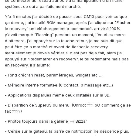
se connecter au réseau adhoc via la manipulation d'un fichier
système, ce qui a parfaitement marché.
Y'a 5 minutes j'ai décidé de passer sous CM10 pour voir ce que
ça donne, j'ai installé ROM manager, après j'ai cliqué sur "Flasher
le recovery" un téléchargement a commencé, arrivé à 100%
y'avait marqué "Flashing" pendant un moment, j'en ai eu marre
d'attendre, j'ai appuyé sur la touche retour, je me suis dit que
peut être ça a marché et avant de flasher le recovery
manuellement je devais vérifier si c'est pas deja fait, alors j'ai
appuyé sur "Redemarrer en recovery", le tel redemarre mais pas
en recovery, il s'allume:
- Fond d'écran reset, paramètrages, widgets etc ....
- Mémoire interne formatée (0 contact, 0 message etc...)
- Applications disparues même ceux installés sur la SD.
- Disparition de SuperUS du menu. (Unroot ??? oO comment ça se
fait ????)
- Photos toujours dans la gallerie ==> Bizzar
- Cerise sur le gâteau, la barre de notification ne déscende plus,