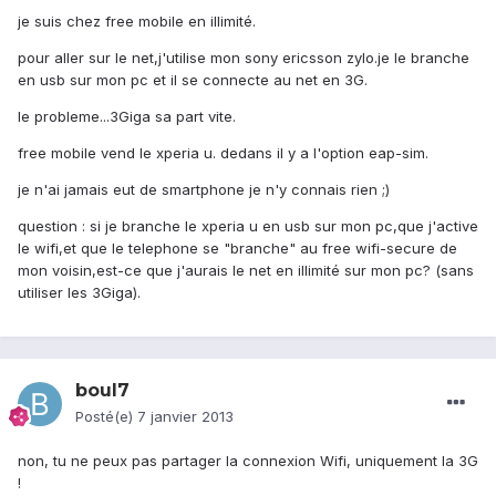
je suis chez free mobile en illimité.
pour aller sur le net,j'utilise mon sony ericsson zylo.je le branche
en usb sur mon pc et il se connecte au net en 3G.
le probleme...3Giga sa part vite.
free mobile vend le xperia u. dedans il y a l'option eap-sim.
je n'ai jamais eut de smartphone je n'y connais rien ;)
question : si je branche le xperia u en usb sur mon pc,que j'active
le wifi,et que le telephone se "branche" au free wifi-secure de
mon voisin,est-ce que j'aurais le net en illimité sur mon pc? (sans
utiliser les 3Giga).
boul7
Posté(e)
7 janvier 2013
non, tu ne peux pas partager la connexion Wifi, uniquement la 3G
!