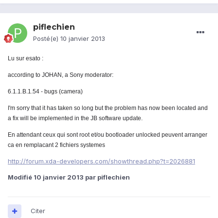
piflechien
Posté(e)
10 janvier 2013
Lu sur esato :
according to JOHAN, a Sony moderator:
6.1.1.B.1.54 - bugs (camera)
I'm sorry that it has taken so long but the problem has now been located and
a fix will be implemented in the JB software update
.
En attendant ceux qui sont root et/ou bootloader unlocked peuvent arranger
ca en remplacant 2 fichiers systemes
http://forum.xda-developers.com/showthread.php?t=2026881
Modifié
10 janvier 2013
par piflechien
Citer