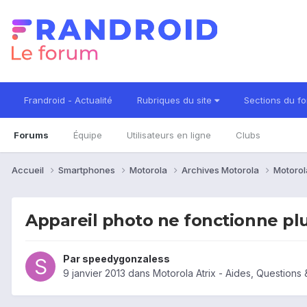
Frandroid - Actualité
Rubriques du site
Sections du f
Forums
Équipe
Utilisateurs en ligne
Clubs
Accueil
Smartphones
Motorola
Archives Motorola
Motorol
Appareil photo ne fonctionne pl
Par
speedygonzaless
9 janvier 2013
dans
Motorola Atrix - Aides, Question