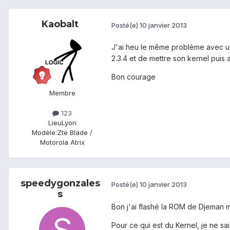
Kaobalt
Posté(e)
10 janvier 2013
J'ai heu le même problème avec une
2.3.4 et de mettre son kernel puis a
Bon courage
Membre
123
Lieu
Lyon
Modèle:
Zte Blade /
Motorola Atrix
speedygonzales
Posté(e)
10 janvier 2013
s
Bon j'ai flashé la ROM de Djeman ma
Pour ce qui est du Kernel, je ne sai