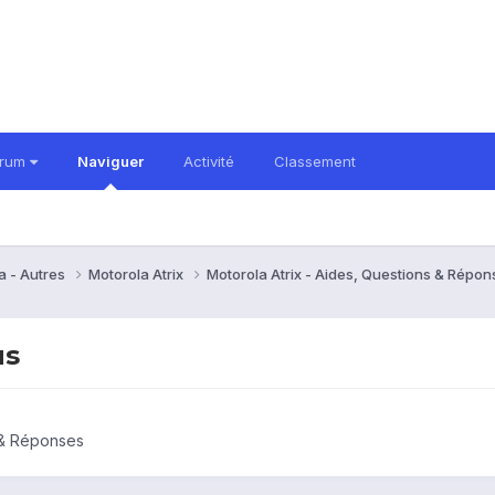
orum
Naviguer
Activité
Classement
a - Autres
Motorola Atrix
Motorola Atrix - Aides, Questions & Répo
us
s & Réponses