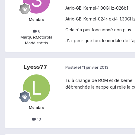
Atrix-GB-Kernel-1.00GHz-026b1
Atrix-GB-Kernel-024r-ext4-1.30GH
Membre
Cela n'a pas fonctionné non plus.
6
Marque:
Motorola
J'ai peur que tout le module de l'
Modèle:
Atrix
Lyess77
Posté(e)
11 janvier 2013
Tu à changé de ROM et de kernel d
débranchée la nappe qui relie la ca
Membre
13