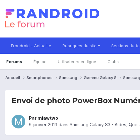
Frandroid - Actualité
Rubriques du site
Sections du f
Forums
Équipe
Utilisateurs en ligne
Clubs
Accueil
Smartphones
Samsung
Gamme Galaxy S
Samsung
Envoi de photo PowerBox Numér
Par
miawtwo
9 janvier 2013
dans
Samsung Galaxy S3 - Aides, Ques