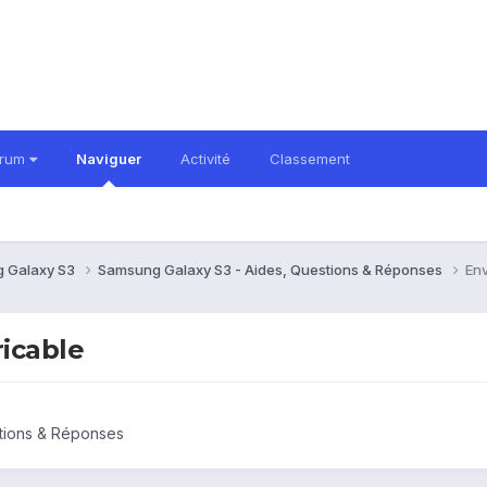
orum
Naviguer
Activité
Classement
 Galaxy S3
Samsung Galaxy S3 - Aides, Questions & Réponses
En
icable
tions & Réponses