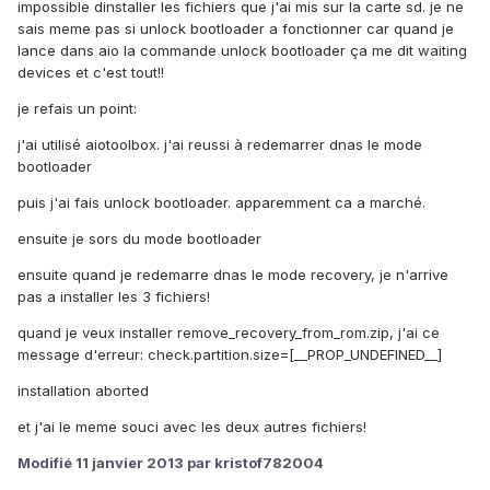
impossible dinstaller les fichiers que j'ai mis sur la carte sd. je ne
sais meme pas si unlock bootloader a fonctionner car quand je
lance dans aio la commande unlock bootloader ça me dit waiting
devices et c'est tout!!
je refais un point:
j'ai utilisé aiotoolbox. j'ai reussi à redemarrer dnas le mode
bootloader
puis j'ai fais unlock bootloader. apparemment ca a marché.
ensuite je sors du mode bootloader
ensuite quand je redemarre dnas le mode recovery, je n'arrive
pas a installer les 3 fichiers!
quand je veux installer remove_recovery_from_rom.zip, j'ai ce
message d'erreur: check.partition.size=[__PROP_UNDEFINED__]
installation aborted
et j'ai le meme souci avec les deux autres fichiers!
Modifié
11 janvier 2013
par kristof782004