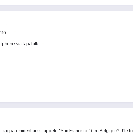
-110
tphone via tapatalk
e (apparemment aussi appelé "San Francisco") en Belgique? J'le tr