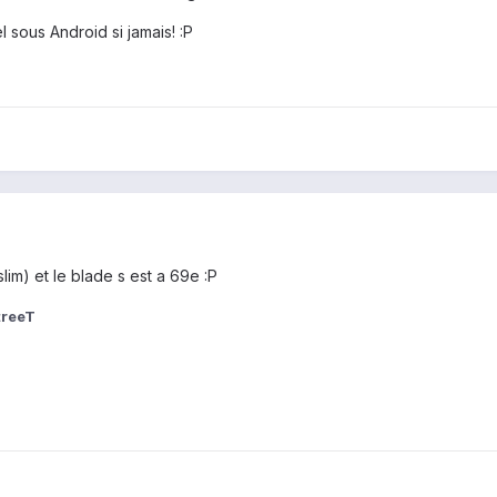
 sous Android si jamais! :P
slim) et le blade s est a 69e :P
treeT