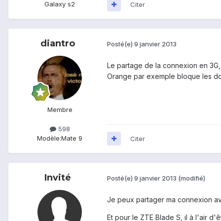
Galaxy s2
Citer
diantro
Posté(e)
9 janvier 2013
Le partage de la connexion en 3G, c
Orange par exemple bloque les donn
Membre
598
Modèle:
Mate 9
Citer
Invité
Posté(e)
9 janvier 2013
(modifié)
Je peux partager ma connexion av
Et pour le ZTE Blade S, il à l'air 