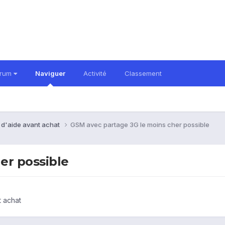
orum
Naviguer
Activité
Classement
 d'aide avant achat
GSM avec partage 3G le moins cher possible
er possible
 achat