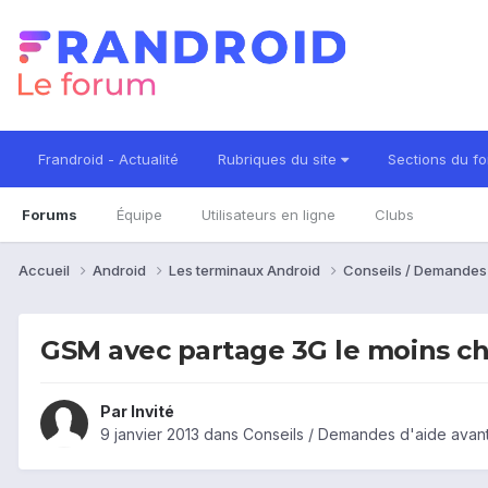
Frandroid - Actualité
Rubriques du site
Sections du f
Forums
Équipe
Utilisateurs en ligne
Clubs
Accueil
Android
Les terminaux Android
Conseils / Demandes
GSM avec partage 3G le moins ch
Par Invité
9 janvier 2013
dans
Conseils / Demandes d'aide avant