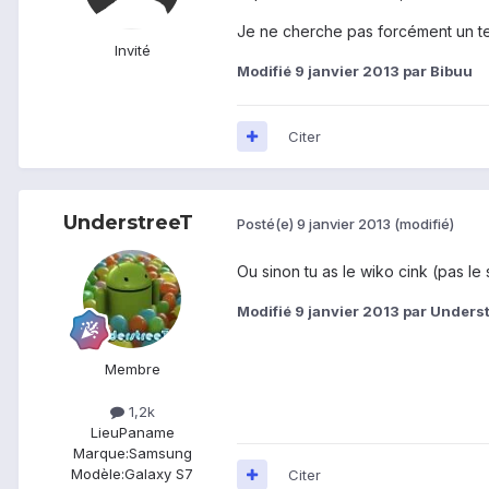
Je ne cherche pas forcément un tel
Invité
Modifié
9 janvier 2013
par Bibuu
Citer
UnderstreeT
Posté(e)
9 janvier 2013
(modifié)
Ou sinon tu as le wiko cink (pas le 
Modifié
9 janvier 2013
par Unders
Membre
1,2k
Lieu
Paname
Marque:
Samsung
Modèle:
Galaxy S7
Citer