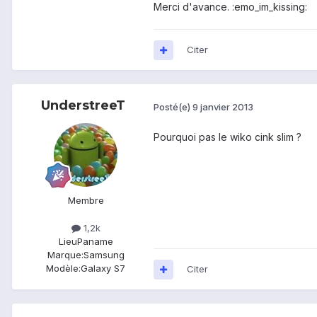
Merci d'avance. :emo_im_kissing:
Citer
UnderstreeT
Posté(e)
9 janvier 2013
Pourquoi pas le wiko cink slim ?
Membre
1,2k
Lieu
Paname
Marque:
Samsung
Modèle:
Galaxy S7
Citer