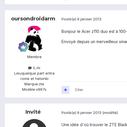
oursondroidarm
Posté(e)
9 janvier 2013
Bonjour le Acer z110 duo est à 100
Envoyé depuis un merveilleux smar
Membre
6,4k
Lieu
quelque part entre
rome et helsinki
Marque:
zte
Modèle:
v967s
Citer
Invité
Posté(e)
9 janvier 2013
(modifié)
Une idée d'où trouver le ZTE Blad