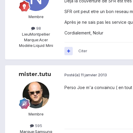
Déjà la couverture de SFR est très 
SFR ont peut etre un bon reseau m
Membre
Après je ne sais pas les service 
98
Cordialement, Nolur
Lieu
Montpellier
Marque:
Acer
Modèle:
Liquid Mini
Citer
mister.tutu
Posté(e)
11 janvier 2013
Perso Joe m'a convaincu ( en tout c
Membre
595
Marque:
Samsung