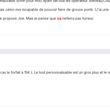
mauvaise (Enfin pour moi) Ayant fait tout les opérateur (Reseau/Couv
ais celon moi incapable de pouvoir faire de grosse porté. (J'ai un
que propose Joe. Mais je pense que
sa
neferra pas furreur.
as le forfait à 15€ ). Le tout personnalisable est un gros plus et le