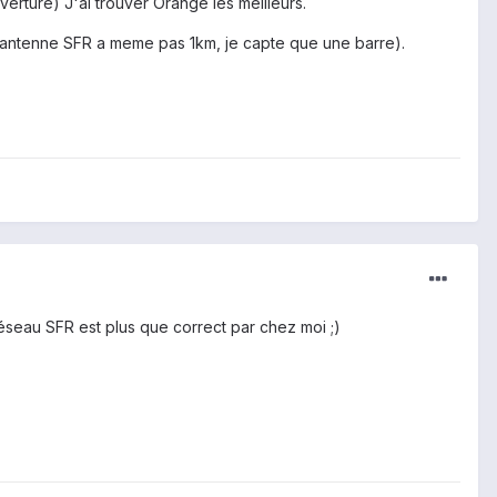
erture) J'ai trouver Orange les meilleurs.
e antenne SFR a meme pas 1km, je capte que une barre).
 réseau SFR est plus que correct par chez moi ;)