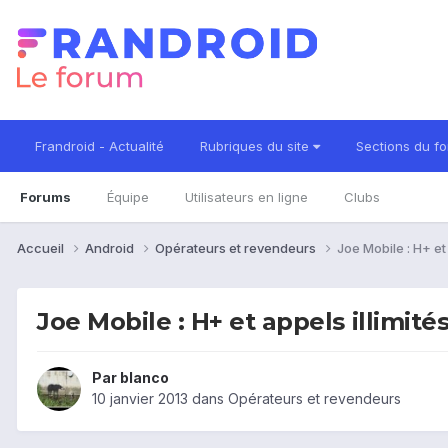
Frandroid - Actualité
Rubriques du site
Sections du f
Forums
Équipe
Utilisateurs en ligne
Clubs
Accueil
Android
Opérateurs et revendeurs
Joe Mobile : H+ et
Joe Mobile : H+ et appels illimité
Par
blanco
10 janvier 2013
dans
Opérateurs et revendeurs