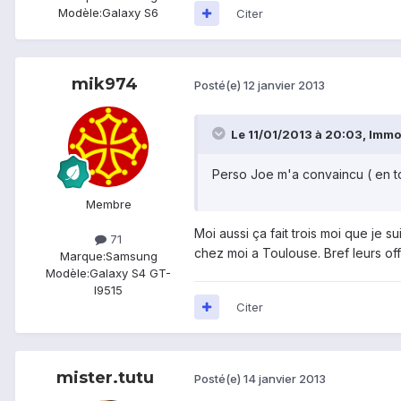
Modèle:
Galaxy S6
Citer
mik974
Posté(e)
12 janvier 2013
Le 11/01/2013 à 20:03, Immori
Perso Joe m'a convaincu ( en tou
Membre
Moi aussi ça fait trois moi que je s
71
chez moi a Toulouse. Bref leurs offr
Marque:
Samsung
Modèle:
Galaxy S4 GT-
I9515
Citer
mister.tutu
Posté(e)
14 janvier 2013