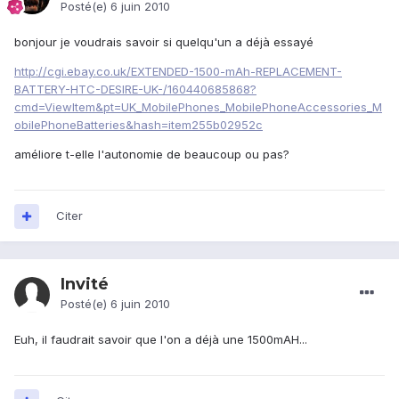
Posté(e)
6 juin 2010
bonjour je voudrais savoir si quelqu'un a déjà essayé
http://cgi.ebay.co.uk/EXTENDED-1500-mAh-REPLACEMENT-
BATTERY-HTC-DESIRE-UK-/160440685868?
cmd=ViewItem&pt=UK_MobilePhones_MobilePhoneAccessories_M
obilePhoneBatteries&hash=item255b02952c
améliore t-elle l'autonomie de beaucoup ou pas?
Citer
Invité
Posté(e)
6 juin 2010
Euh, il faudrait savoir que l'on a déjà une 1500mAH...