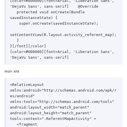
[color=#000000][font=Arial, 'Liberation Sans', 
'DejaVu Sans', sans-serif]    @Override

   protected void onCreate(Bundle 
savedInstanceState) {		 

    super.onCreate(savedInstanceState);

setContentView(R.layout.activity_referent_map);

   }

}[/font][/color]

[color=#000000][font=Arial, 'Liberation Sans', 
'DejaVu Sans', sans-serif]
mon xml
<RelativeLayout 
xmlns:android="http://schemas.android.com/apk/r
es/android"

xmlns:tools="http://schemas.android.com/tools"

android:layout_width="match_parent"

android:layout_height="match_parent"

tools:context=".ReferentMapActivity" >

   <fragment 