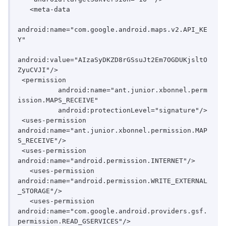
   <meta-data

android:name="com.google.android.maps.v2.API_KE
Y"

android:value="AIzaSyDKZD8rGSsuJt2Em7OGDUKjsltO
ZyuCVJI"/>

 <permission

	  android:name="ant.junior.xbonnel.perm
ission.MAPS_RECEIVE"

	  android:protectionLevel="signature"/>

 <uses-permission 
android:name="ant.junior.xbonnel.permission.MAP
S_RECEIVE"/>

 <uses-permission 
android:name="android.permission.INTERNET"/>

   <uses-permission 
android:name="android.permission.WRITE_EXTERNAL
_STORAGE"/>

   <uses-permission	 
android:name="com.google.android.providers.gsf.
permission.READ_GSERVICES"/>
