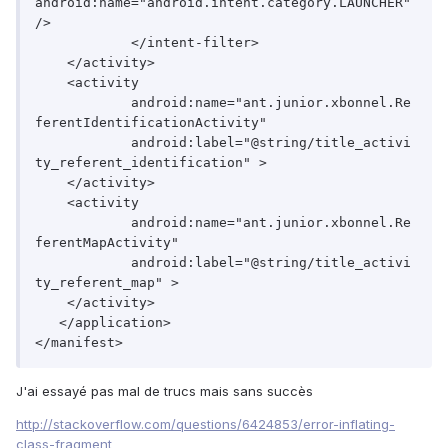
android:name="android.intent.category.LAUNCHER" 
/>

	    </intent-filter>

    </activity>

    <activity

	    android:name="ant.junior.xbonnel.Re
ferentIdentificationActivity"

	    android:label="@string/title_activi
ty_referent_identification" >

    </activity>

    <activity

	    android:name="ant.junior.xbonnel.Re
ferentMapActivity"

	    android:label="@string/title_activi
ty_referent_map" >

    </activity>

   </application>

J'ai essayé pas mal de trucs mais sans succès
http://stackoverflow.com/questions/6424853/error-inflating-
class-fragment