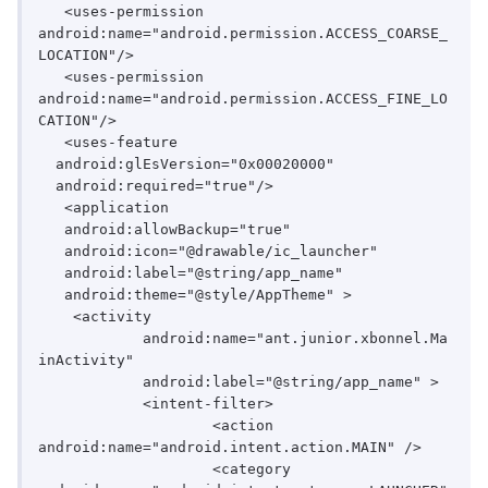
   <uses-permission 
android:name="android.permission.ACCESS_COARSE_
LOCATION"/>

   <uses-permission 
android:name="android.permission.ACCESS_FINE_LO
CATION"/>

   <uses-feature

  android:glEsVersion="0x00020000"

  android:required="true"/>

   <application

   android:allowBackup="true"

   android:icon="@drawable/ic_launcher"

   android:label="@string/app_name"

   android:theme="@style/AppTheme" >

    <activity

	    android:name="ant.junior.xbonnel.Ma
inActivity"

	    android:label="@string/app_name" >

	    <intent-filter>

		    <action 
android:name="android.intent.action.MAIN" />

		    <category 