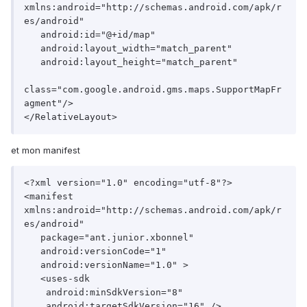
xmlns:android="http://schemas.android.com/apk/r
es/android"

   android:id="@+id/map"

   android:layout_width="match_parent"

   android:layout_height="match_parent"

class="com.google.android.gms.maps.SupportMapFr
agment"/>

et mon manifest
<?xml version="1.0" encoding="utf-8"?>

<manifest 
xmlns:android="http://schemas.android.com/apk/r
es/android"

   package="ant.junior.xbonnel"

   android:versionCode="1"

   android:versionName="1.0" >

   <uses-sdk

    android:minSdkVersion="8"

    android:targetSdkVersion="16" />
