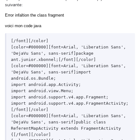
suivante:
Error infaltion the class fragment
voici mon code java
[/font][/color]

[color=#000000][font=Arial, 'Liberation Sans', 
'DejaVu Sans', sans-serif]package 
ant.junior.xbonnel;[/font][/color]

[color=#000000][font=Arial, 'Liberation Sans', 
'DejaVu Sans', sans-serif]import 
android.os.Bundle;

import android.app.Activity;

import android.view.Menu;

import android.support.v4.app.Fragment;

import android.support.v4.app.FragmentActivity;
[/font][/color]

[color=#000000][font=Arial, 'Liberation Sans', 
'DejaVu Sans', sans-serif]public class 
ReferentMapActivity extends FragmentActivity 
{[/font][/color]
