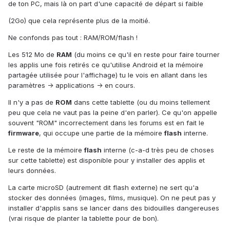
de ton PC, mais là on part d'une capacité de départ si faible
(2Go) que cela représente plus de la moitié.
Ne confonds pas tout : RAM/ROM/flash !
Les 512 Mo de
RAM
(du moins ce qu'il en reste pour faire tourner
les applis une fois retirés ce qu'utilise Android et la mémoire
partagée utilisée pour l'affichage) tu le vois en allant dans les
paramètres -> applications -> en cours.
Il n'y a pas de
ROM
dans cette tablette (ou du moins tellement
peu que cela ne vaut pas la peine d'en parler). Ce qu'on appelle
souvent "ROM" incorrectement dans les forums est en fait le
firmware
, qui occupe une partie de la mémoire
flash
interne.
Le reste de la mémoire
flash
interne (c-a-d très peu de choses
sur cette tablette) est disponible pour y installer des applis et
leurs données.
La carte microSD (autrement dit flash externe) ne sert qu'a
stocker des données (images, films, musique). On ne peut pas y
installer d'applis sans se lancer dans des bidouilles dangereuses
(vrai risque de planter la tablette pour de bon).