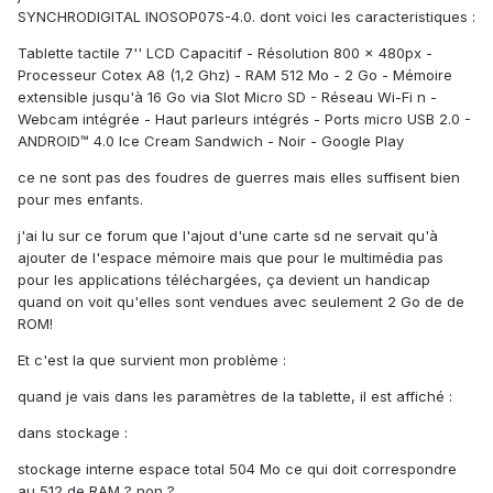
SYNCHRODIGITAL INOSOP07S-4.0. dont voici les caracteristiques :
Tablette tactile 7'' LCD Capacitif - Résolution 800 x 480px -
Processeur Cotex A8 (1,2 Ghz) - RAM 512 Mo - 2 Go - Mémoire
extensible jusqu'à 16 Go via Slot Micro SD - Réseau Wi-Fi n -
Webcam intégrée - Haut parleurs intégrés - Ports micro USB 2.0 -
ANDROID™ 4.0 Ice Cream Sandwich - Noir - Google Play
ce ne sont pas des foudres de guerres mais elles suffisent bien
pour mes enfants.
j'ai lu sur ce forum que l'ajout d'une carte sd ne servait qu'à
ajouter de l'espace mémoire mais que pour le multimédia pas
pour les applications téléchargées, ça devient un handicap
quand on voit qu'elles sont vendues avec seulement 2 Go de de
ROM!
Et c'est la que survient mon problème :
quand je vais dans les paramètres de la tablette, il est affiché :
dans stockage :
stockage interne espace total 504 Mo ce qui doit correspondre
au 512 de RAM ? non ?