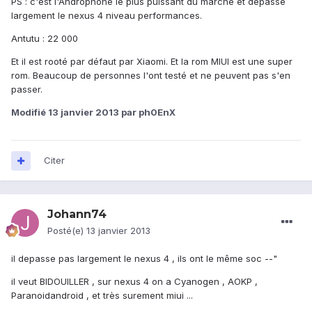
PS : c'est l'Androphone le plus puissant du marché et dépasse
largement le nexus 4 niveau performances.
Antutu : 22 000
Et il est rooté par défaut par Xiaomi. Et la rom MIUI est une super
rom. Beaucoup de personnes l'ont testé et ne peuvent pas s'en
passer.
Modifié
13 janvier 2013
par ph0EnX
Citer
Johann74
Posté(e)
13 janvier 2013
il depasse pas largement le nexus 4 , ils ont le même soc --"
il veut BIDOUILLER , sur nexus 4 on a Cyanogen , AOKP ,
Paranoidandroid , et très surement miui ...