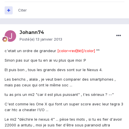
Citer
Johann74
Posté(e)
13 janvier 2013
c'etait un ordre de grandeur
[color=red]tkt[/color]
^^
Sinon pas sur que tu en ai vu plus que moi :P
Et puis bon , tous les grands devs sont sur le Nexus 4.
Les benchs , alala , je veut bien comparer des smartphones ,
mais pas ceux qui ont le même soc ...
tu as pris un mi2 "car il est plus puissant" , t'es sérieux ? --"
C'est comme les One X qui font un super score avec leur tegra 3
car htc a cheater l'I/O ...
Le mi2 "déchire le nexus 4" ... pèse tes mots , si tu es fier d'avoir
22000 a antutu , moi je suis fier d'être sous paranoid ultra