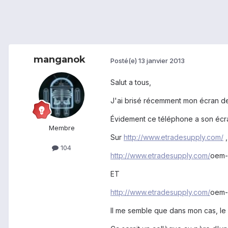
manganok
Posté(e)
13 janvier 2013
Salut a tous,
J'ai brisé récemment mon écran de G
Évidement ce téléphone a son écran
Membre
Sur
http://www.etradesupply.com/
,
104
http://www.etradesupply.com/
oem-s
ET
http://www.etradesupply.com/
oem-s
Il me semble que dans mon cas, le 