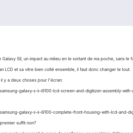
alaxy SII, un impact au milieu en le sortant de ma poche, sans le fa
 LCD et sa vitre bien collé ensemble, il faut donc changer le tout.
 il y a deux choses pour l'écran:
amsung-galaxy-s-ii-i9100-lcd-screen-and-digitizer-assembly-with-g
amsung-galaxy-s-ii-i9100-complete-front-housing-with-lcd-and-digi
premier suffit non?