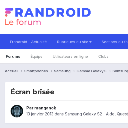
Frandroid - Actualité
Rubriques du site
Sections du f
Forums
Équipe
Utilisateurs en ligne
Clubs
Accueil
Smartphones
Samsung
Gamme Galaxy S
Samsung
Écran brisée
Par
manganok
13 janvier 2013
dans
Samsung Galaxy S2 - Aide, Ques