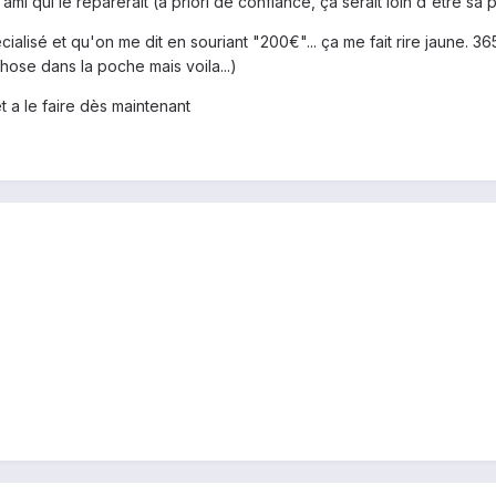
mi qui le réparerait (a priori de confiance, ça serait loin d'être sa 
lisé et qu'on me dit en souriant "200€"... ça me fait rire jaune. 365€
chose dans la poche mais voila...)
t a le faire dès maintenant