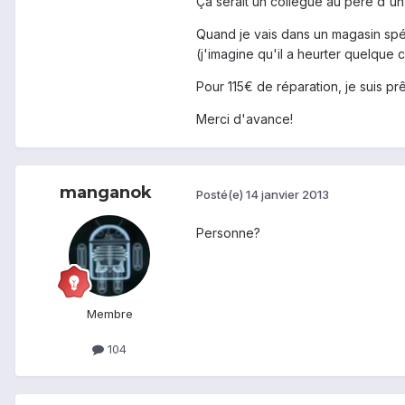
Ça serait un collègue au père d'un a
Quand je vais dans un magasin spécia
(j'imagine qu'il a heurter quelque 
Pour 115€ de réparation, je suis prê
Merci d'avance!
manganok
Posté(e)
14 janvier 2013
Personne?
Membre
104