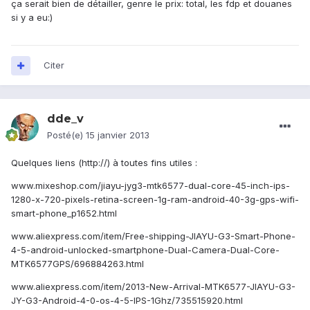
ça serait bien de détailler, genre le prix: total, les fdp et douanes
si y a eu:)
Citer
dde_v
Posté(e)
15 janvier 2013
Quelques liens (http://) à toutes fins utiles :
www.mixeshop.com/jiayu-jyg3-mtk6577-dual-core-45-inch-ips-
1280-x-720-pixels-retina-screen-1g-ram-android-40-3g-gps-wifi-
smart-phone_p1652.html
www.aliexpress.com/item/Free-shipping-JIAYU-G3-Smart-Phone-
4-5-android-unlocked-smartphone-Dual-Camera-Dual-Core-
MTK6577GPS/696884263.html
www.aliexpress.com/item/2013-New-Arrival-MTK6577-JIAYU-G3-
JY-G3-Android-4-0-os-4-5-IPS-1Ghz/735515920.html