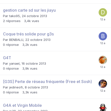
gestion carte sd sur les jiayu
Par
tako95
,
24 octobre 2013
2
réponses
3,4k
vues
Coque trés solide pour g3s
Par
BENBALU
,
22 octobre 2013
0
réponse
3,2k
vues
G4T
Par
yanael
,
16 octobre 2013
0
réponse
3,9k
vues
[G3S] Perte de réseau fréquente (Free et Sosh)
Par
jedineofr
,
8 octobre 2013
0
réponse
3,3k
vues
G4A et Virgin Mobile