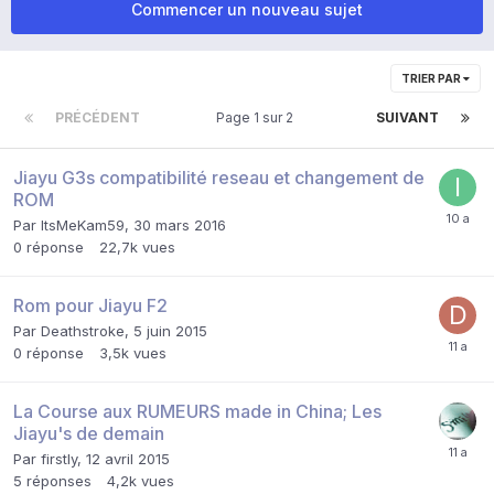
Commencer un nouveau sujet
TRIER PAR
PRÉCÉDENT
Page 1 sur 2
SUIVANT
Jiayu G3s compatibilité reseau et changement de
ROM
Par
ItsMeKam59
,
30 mars 2016
0
réponse
22,7k
vues
Rom pour Jiayu F2
Par
Deathstroke
,
5 juin 2015
0
réponse
3,5k
vues
La Course aux RUMEURS made in China; Les
Jiayu's de demain
Par
firstly
,
12 avril 2015
5
réponses
4,2k
vues