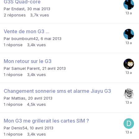
G3S Quad-core
Par
Endast
,
30 mai 2013
2
réponses
3,7k
vues
Vente de mon G3 ...
Par
boumboum42
,
6 mai 2013
1
réponse
3,4k
vues
Mon retour sur le G3
Par
Samuel Parent
,
21 avril 2013
1
réponse
3,4k
vues
Changement sonnerie sms et alarme Jiayu G3
Par
Mattias
,
20 avril 2013
1
réponse
4,5k
vues
Mon G3 me grillerait les cartes SIM ?
Par
Denis54
,
10 avril 2013
1
réponse
3,4k
vues