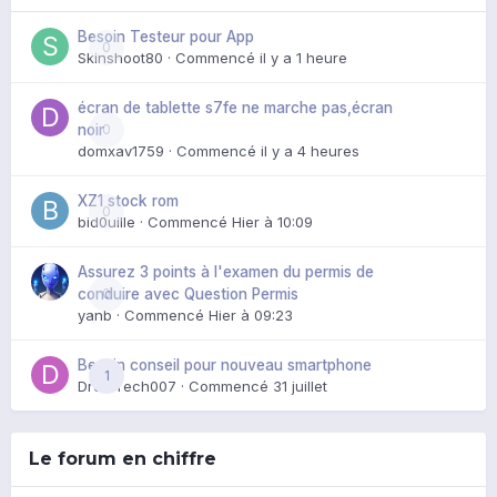
Besoin Testeur pour App
0
Skinshoot80
· Commencé
il y a 1 heure
écran de tablette s7fe ne marche pas,écran
0
noir
domxav1759
· Commencé
il y a 4 heures
XZ1 stock rom
0
bid0uille
· Commencé
Hier à 10:09
Assurez 3 points à l'examen du permis de
0
conduire avec Question Permis
yanb
· Commencé
Hier à 09:23
Besoin conseil pour nouveau smartphone
1
DroidTech007
· Commencé
31 juillet
Le forum en chiffre