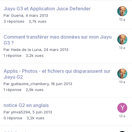
Jiayu G3 et Application Juice Defender
Par
Guena
,
4 mars 2013
3
réponses
3,7k
vues
Comment transférer mes données sur mon Jiayu
G3 ?
Par
Hada de la Luna
,
24 mars 2013
1
réponse
3,2k
vues
Applis - Photos - et fichiers qui disparaissent sur
Jiayu G2
Par
guillaume_chambery
,
18 juin 2013
1
réponse
2,9k
vues
notice G2 en anglais
Par
ymva5294
,
5 juin 2013
0
réponse
3,2k
vues