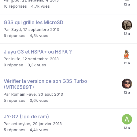
Par
jp38
,
22 septembre 2013
10
réponses
4,7k
vues
G3S qui grille les MicroSD
Par
Sayd
,
17 septembre 2013
6
réponses
4,3k
vues
Jiayu G3 et HSPA+ ou HSPA ?
Par
Inlife
,
12 septembre 2013
0
réponse
3,3k
vues
Vérifier la version de son G3S Turbo
(MTK6589T)
Par
Romain Fave
,
30 août 2013
5
réponses
3,6k
vues
JY-G2 (1go de ram)
Par
antonylan
,
29 janvier 2013
5
réponses
4,4k
vues