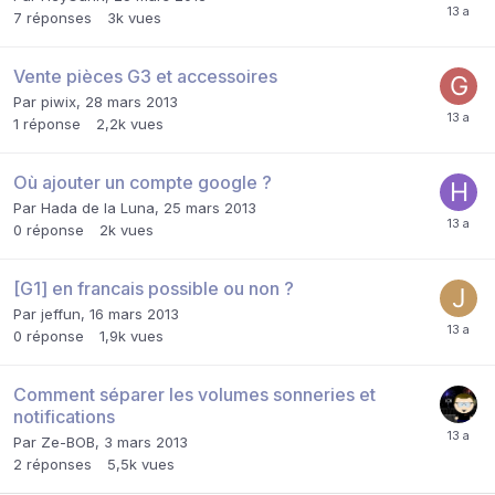
7
réponses
3k
vues
Vente pièces G3 et accessoires
Par
piwix
,
28 mars 2013
1
réponse
2,2k
vues
Où ajouter un compte google ?
Par
Hada de la Luna
,
25 mars 2013
0
réponse
2k
vues
[G1] en francais possible ou non ?
Par
jeffun
,
16 mars 2013
0
réponse
1,9k
vues
Comment séparer les volumes sonneries et
notifications
Par
Ze-BOB
,
3 mars 2013
2
réponses
5,5k
vues