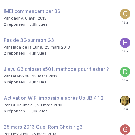
IMEI commençant par 86
Par
gagny
,
6 avril 2013
2
réponses
5,8k
vues
Pas de 3G sur mon G3
Par
Hada de la Luna
,
25 mars 2013
2
réponses
4,1k
vues
Jiayu G3 chipset s501, méthode pour flasher ?
Par
DAM5908
,
28 mars 2013
6
réponses
4,1k
vues
Activation WiFi impossible après Up JB 4.1.2
Par
Guillaume73
,
23 mars 2013
6
réponses
3,8k
vues
25 mars 2013 Quel Rom Choisir g3
Par
HeyGunR
,
25 mars 2013