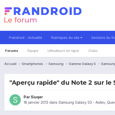
Frandroid - Actualité
Rubriques du site
Sections du f
Forums
Équipe
Utilisateurs en ligne
Clubs
Accueil
Smartphones
Samsung
Gamme Galaxy S
Samsung
"Aperçu rapide" du Note 2 sur le 
Par
Siuqer
18 janvier 2013
dans
Samsung Galaxy S3 - Aides, Que