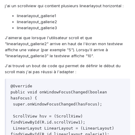
j'ai un scrollview qui contient plusieurs linearlayout horizontal :
linearlayout_gallerie1
linearlayout_gallerie2
linearlayout_gallerie3
J'aimerai que lorsque l'utilisateur scroll et que
"linearlayout_gallerie2" arrive en haut de l'écran mon textview
affiche une valeur (par exemple "5"). Lorsqu'il arrive à
"linearlayout_gallerie3" le textview affiche "10".
J'ai trouvé un bout de code qui permet de définir le début du
scroll mais j'ai pas réussi à l'adapter :
@Override

public void onWindowFocusChanged(boolean 
hasFocus) {

 super.onWindowFocusChanged(hasFocus);

 ScrollView hsv = (ScrollView) 
findViewById(R.id.scrollView1);

 LinearLayout LinearLayout = (LinearLayout) 
findViewById(R.id.linearlayout_galerie1);
