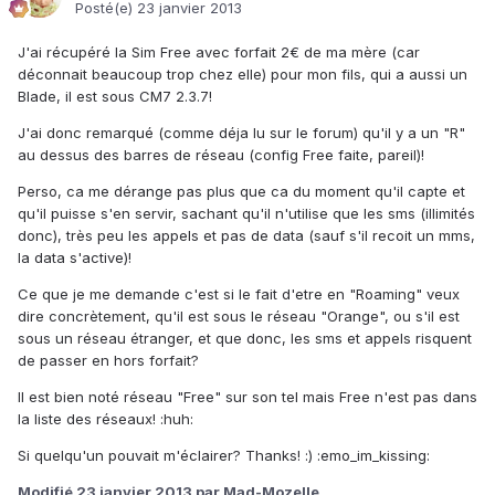
Posté(e)
23 janvier 2013
J'ai récupéré la Sim Free avec forfait 2€ de ma mère (car
déconnait beaucoup trop chez elle) pour mon fils, qui a aussi un
Blade, il est sous CM7 2.3.7!
J'ai donc remarqué (comme déja lu sur le forum) qu'il y a un "R"
au dessus des barres de réseau (config Free faite, pareil)!
Perso, ca me dérange pas plus que ca du moment qu'il capte et
qu'il puisse s'en servir, sachant qu'il n'utilise que les sms (illimités
donc), très peu les appels et pas de data (sauf s'il recoit un mms,
la data s'active)!
Ce que je me demande c'est si le fait d'etre en "Roaming" veux
dire concrètement, qu'il est sous le réseau "Orange", ou s'il est
sous un réseau étranger, et que donc, les sms et appels risquent
de passer en hors forfait?
Il est bien noté réseau "Free" sur son tel mais Free n'est pas dans
la liste des réseaux! :huh:
Si quelqu'un pouvait m'éclairer? Thanks! :) :emo_im_kissing:
Modifié
23 janvier 2013
par Mad-Mozelle