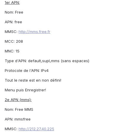
1er APN:
Nom: Free
APN: free
MMSC:
http://mms.free.fr
MCC: 208
MNC: 15
Type d'APN: default,supl,mms (sans espaces)
Protocole de l'APN: IPv4
Tout le reste est en non défini!
Menu puis Enregistrer!
2e APN (mms):
Nom: Free MMS
APN: mmsfree
MMSC:
http://212.27.40.225