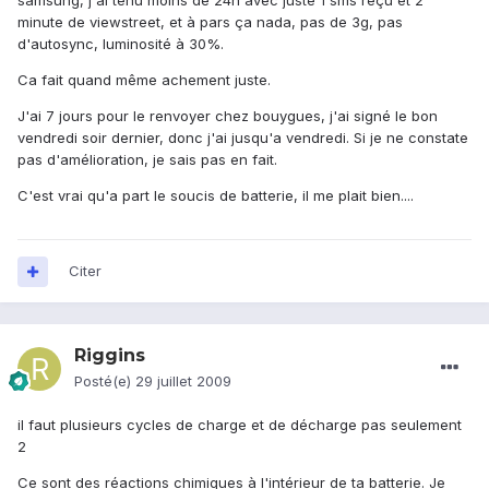
samsung, j'ai tenu moins de 24h avec juste 1 sms reçu et 2
minute de viewstreet, et à pars ça nada, pas de 3g, pas
d'autosync, luminosité à 30%.
Ca fait quand même achement juste.
J'ai 7 jours pour le renvoyer chez bouygues, j'ai signé le bon
vendredi soir dernier, donc j'ai jusqu'a vendredi. Si je ne constate
pas d'amélioration, je sais pas en fait.
C'est vrai qu'a part le soucis de batterie, il me plait bien....
Citer
Riggins
Posté(e)
29 juillet 2009
il faut plusieurs cycles de charge et de décharge pas seulement
2
Ce sont des réactions chimiques à l'intérieur de ta batterie. Je