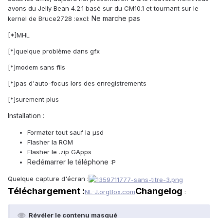
avons du Jelly Bean 4.2.1 basé sur du CM10.1 et tournant sur le
Ne marche pas
kernel de Bruce2728 :excl:
[*]MHL
[*]quelque problème dans gfx
[*]modem sans fils
[*]pas d'auto-focus lors des enregistrements
[*]surement plus
Installation :
Formater tout sauf la µsd
Flasher la ROM
Flasher le .zip GApps
Redémarrer le téléphone
:P
Quelque capture d'écran :
Téléchargement :
Changelog
NL-J.org
Box.com
:
Révéler le contenu masqué