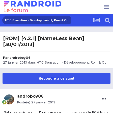
HTC Sensation - Développement, Rom & Co
[ROM] [4.2.1] [NameLess Bean]
[30/01/2013]
Par
androboy06
27 janvier 2013
dans
HTC Sensation - Développement, Rom & Co
Répondre à ce sujet
androboy06
Posté(e)
27 janvier 2013
Salut les amis, aujourd'hui présentation d'une nouvelle ROM.Nous