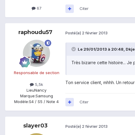
67
Citer
raphoudu57
Posté(e)
2 février 2013
Le 29/01/2013 à 20:48, Dkjee
Très bizarre cette histoire... Je
Responsable de section
Ton service client, mhhh. Un retou
5,5k
Lieu
Nancy
Marque:
Samsung
Modèle:
S4 / S5 / Note 4
Citer
slayer03
Posté(e)
2 février 2013