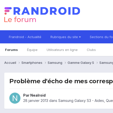
Frandroid - Actualité
Rubriques du site
Sections du f
Forums
Équipe
Utilisateurs en ligne
Clubs
Accueil
Smartphones
Samsung
Gamme Galaxy S
Samsung
Problème d'écho de mes corres
Par
Nealroid
28 janvier 2013
dans
Samsung Galaxy S3 - Aides, Que