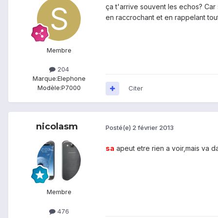
ça t'arrive souvent les echos? Car 
en raccrochant et en rappelant tout
Membre
204
Marque:
Elephone
Modèle:
P7000
Citer
nicolasm
Posté(e)
2 février 2013
sa
apeut etre rien a voir,mais va d
Membre
476