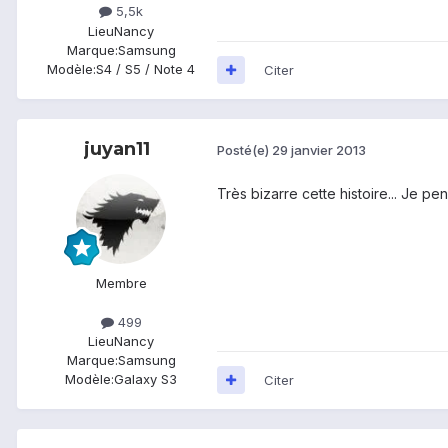
5,5k
Lieu
Nancy
Marque:
Samsung
Modèle:
S4 / S5 / Note 4
Citer
juyan11
Posté(e)
29 janvier 2013
Très bizarre cette histoire... Je pe
Membre
499
Lieu
Nancy
Marque:
Samsung
Modèle:
Galaxy S3
Citer