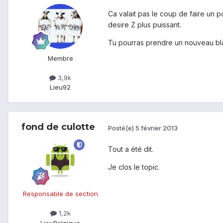
Ca valait pas le coup de faire un p
desire Z plus puissant.
Tu pourras prendre un nouveau blac
Membre
3,9k
Lieu
92
fond de culotte
Posté(e)
5 février 2013
Tout a été dit.
Je clos le topic.
Responsable de section
1,2k
Lieu
Belgique