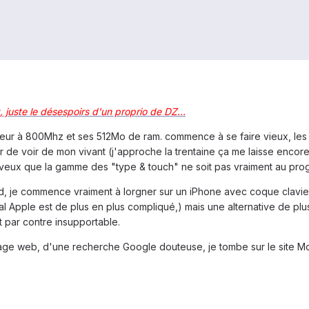
 juste le désespoirs d'un proprio de DZ...
eur à 800Mhz et ses 512Mo de ram. commence à se faire vieux, le
ir de voir de mon vivant (j'approche la trentaine ça me laisse enco
e veux que la gamme des "type & touch" ne soit pas vraiment au pro
id, je commence vraiment à lorgner sur un iPhone avec coque clavier 
Apple est de plus en plus compliqué,) mais une alternative de plus e
st par contre insupportable.
age web, d'une recherche Google douteuse, je tombe sur le site M