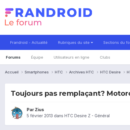
Frandroid - Actualité
Rubriques du site
Sections du f
Forums
Équipe
Utilisateurs en ligne
Clubs
Accueil
Smartphones
HTC
Archives HTC
HTC Desire
H
Toujours pas remplaçant? Motoro
Par
Zius
5 février 2013
dans
HTC Desire Z - Général