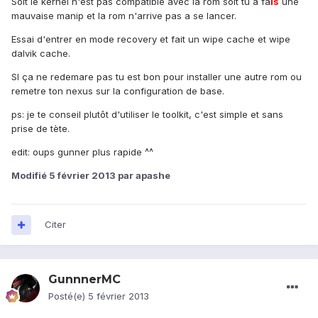
Soit le kernel n'est pas compatible avec la rom soit tu a fa
is
une
mauvaise manip et la rom n'arrive pas a se lancer.
Essai d'entrer en mode recovery et fait un wipe cache et wipe
dalvik cache.
SI ça ne redemare pas tu est bon pour installer une autre rom ou
remetre ton nexus sur la configuration de base.
ps: je te conseil plutôt d'utiliser le toolkit, c'est simple et sans
prise de tète.
edit: oups gunner plus rapide ^^
Modifié
5 février 2013
par apashe
Citer
GunnnerMC
Posté(e)
5 février 2013