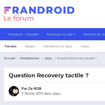
Frandroid - Actualité
Rubriques du site
Sections du f
Forums
Équipe
Utilisateurs en ligne
Clubs
Accueil
Smartphones
Jiayu
Question Recovery tactile ?
Question Recovery tactile ?
Par
Ze-BOB
7 février 2013
dans
Jiayu