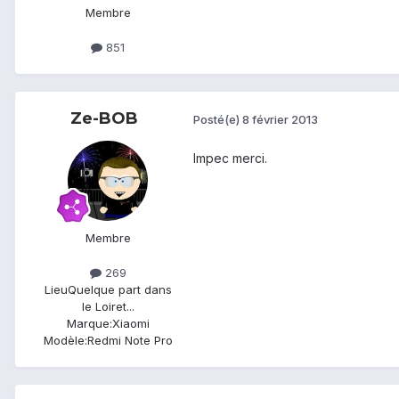
Membre
851
Ze-BOB
Posté(e)
8 février 2013
Impec merci.
Membre
269
Lieu
Quelque part dans
le Loiret...
Marque:
Xiaomi
Modèle:
Redmi Note Pro