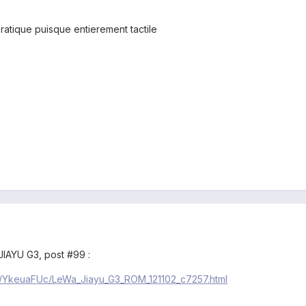
ratique puisque entierement tactile
JIAYU G3, post #99 :
ip/YkeuaFUc/LeWa_Jiayu_G3_ROM_121102_c7257.html