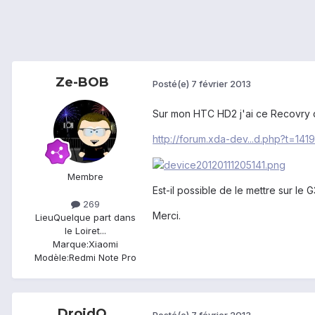
Ze-BOB
Posté(e)
7 février 2013
Sur mon HTC HD2 j'ai ce Recovry qu
http://forum.xda-dev...d.php?t=141
Membre
Est-il possible de le mettre sur le 
269
Merci.
Lieu
Quelque part dans
le Loiret...
Marque:
Xiaomi
Modèle:
Redmi Note Pro
DroidO
Posté(e)
7 février 2013