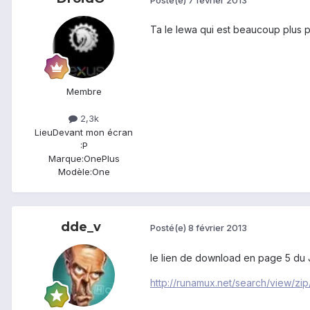
Ta le lewa qui est beaucoup plus p
Membre
2,3k
Lieu
Devant mon écran
:P
Marque:
OnePlus
Modèle:
One
dde_v
Posté(e)
8 février 2013
le lien de download en page 5 du 
http://runamux.net/search/view/z