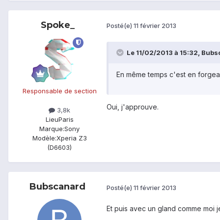
Spoke_
Posté(e)
11 février 2013
Le 11/02/2013 à 15:32, Bubsc
En même temps c'est en forgean
Responsable de section
Oui, j'approuve.
3,8k
Lieu
Paris
Marque:
Sony
Modèle:
Xperia Z3
(D6603)
Bubscanard
Posté(e)
11 février 2013
Et puis avec un gland comme moi je