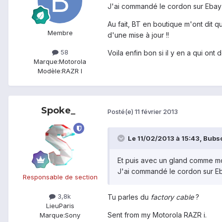
J'ai commandé le cordon sur Ebay su
Au fait, BT en boutique m'ont dit q
Membre
d'une mise à jour !!
58
Voila enfin bon si il y en a qui ont 
Marque:
Motorola
Modèle:
RAZR I
Spoke_
Posté(e)
11 février 2013
Le 11/02/2013 à 15:43, Bubsc
Et puis avec un gland comme moi
J'ai commandé le cordon sur Ebay
Responsable de section
3,8k
Tu parles du
factory cable
?
Lieu
Paris
Sent from my Motorola RAZR i.
Marque:
Sony