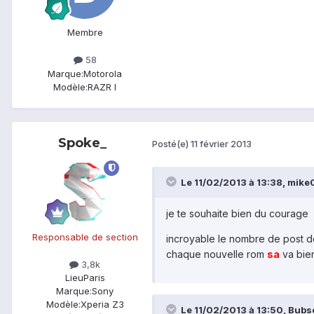
Membre
58
Marque:
Motorola
Modèle:
RAZR I
Spoke_
Posté(e)
11 février 2013
Le 11/02/2013 à 13:38, mike08
je te souhaite bien du courage
Responsable de section
incroyable le nombre de post de
chaque nouvelle rom
sa
va bie
3,8k
Lieu
Paris
Marque:
Sony
Modèle:
Xperia Z3
Le 11/02/2013 à 13:50, Bubsc