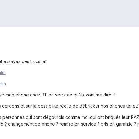
ont essayés ces trucs la?
htm
htm
 mon phone chez BT on verra ce qu'ils vont me dire !!!
 cordons et sur la possibilité réelle de débricker nos phones tenez 
des personnes qui sont dégourdis comme moi qui ont briqués leur RAZR
é ? changement de phone ? remise en service ? pris en garantie ? n