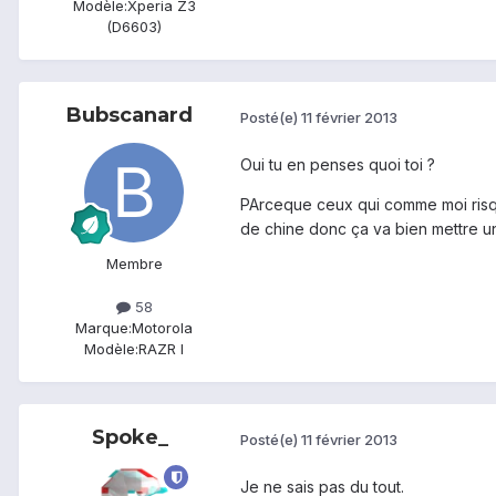
Modèle:
Xperia Z3
(D6603)
Bubscanard
Posté(e)
11 février 2013
Oui tu en penses quoi toi ?
PArceque ceux qui comme moi risque
de chine donc ça va bien mettre un 
Membre
58
Marque:
Motorola
Modèle:
RAZR I
Spoke_
Posté(e)
11 février 2013
Je ne sais pas du tout.