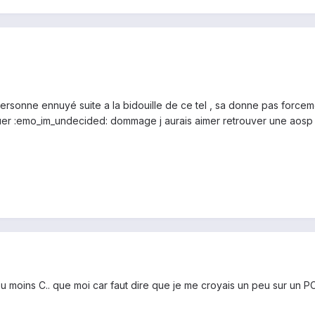
rsonne ennuyé suite a la bidouille de ce tel , sa donne pas forcem
r :emo_im_undecided: dommage j aurais aimer retrouver une aosp s
u moins C.. que moi car faut dire que je me croyais un peu sur un PC