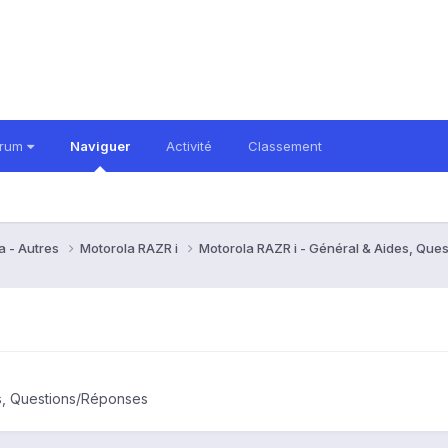
orum
Naviguer
Activité
Classement
a - Autres
Motorola RAZR i
Motorola RAZR i - Général & Aides, Qu
es, Questions/Réponses