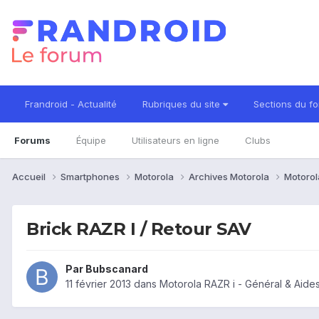
Frandroid - Actualité
Rubriques du site
Sections du f
Forums
Équipe
Utilisateurs en ligne
Clubs
Accueil
Smartphones
Motorola
Archives Motorola
Motorol
Brick RAZR I / Retour SAV
Par
Bubscanard
11 février 2013
dans
Motorola RAZR i - Général & Aid