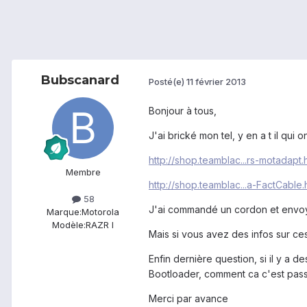
Bubscanard
Posté(e)
11 février 2013
Bonjour à tous,
J'ai brické mon tel, y en a t il qui 
http://shop.teamblac...rs-motadapt.
Membre
http://shop.teamblac...a-FactCable.
58
J'ai commandé un cordon et envoyé
Marque:
Motorola
Modèle:
RAZR I
Mais si vous avez des infos sur ces
Enfin dernière question, si il y a 
Bootloader, comment ca c'est pass
Merci par avance