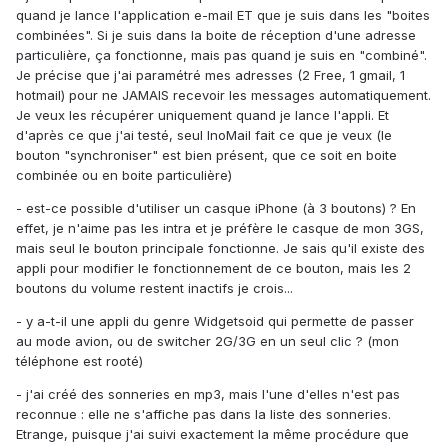
quand je lance l'application e-mail ET que je suis dans les "boites
combinées". Si je suis dans la boite de réception d'une adresse
particulière, ça fonctionne, mais pas quand je suis en "combiné".
Je précise que j'ai paramétré mes adresses (2 Free, 1 gmail, 1
hotmail) pour ne JAMAIS recevoir les messages automatiquement.
Je veux les récupérer uniquement quand je lance l'appli. Et
d'après ce que j'ai testé, seul InoMail fait ce que je veux (le
bouton "synchroniser" est bien présent, que ce soit en boite
combinée ou en boite particulière)
- est-ce possible d'utiliser un casque iPhone (à 3 boutons) ? En
effet, je n'aime pas les intra et je préfère le casque de mon 3GS,
mais seul le bouton principale fonctionne. Je sais qu'il existe des
appli pour modifier le fonctionnement de ce bouton, mais les 2
boutons du volume restent inactifs je crois...
- y a-t-il une appli du genre Widgetsoid qui permette de passer
au mode avion, ou de switcher 2G/3G en un seul clic ? (mon
téléphone est rooté)
- j'ai créé des sonneries en mp3, mais l'une d'elles n'est pas
reconnue : elle ne s'affiche pas dans la liste des sonneries.
Etrange, puisque j'ai suivi exactement la même procédure que