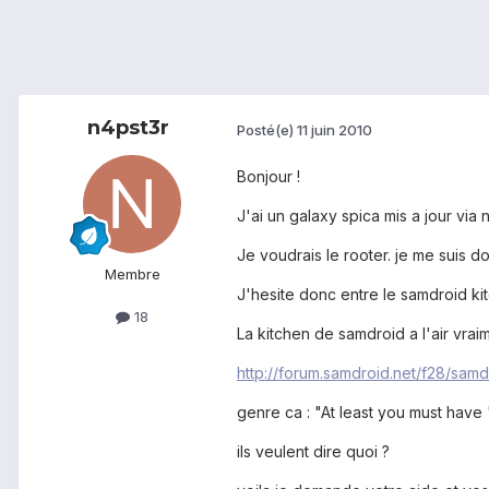
n4pst3r
Posté(e)
11 juin 2010
Bonjour !
J'ai un galaxy spica mis a jour via 
Je voudrais le rooter. je me suis do
Membre
J'hesite donc entre le samdroid kit
18
La kitchen de samdroid a l'air vrai
http://forum.samdroid.net/f28/sam
genre ca : "At least you must have
ils veulent dire quoi ?