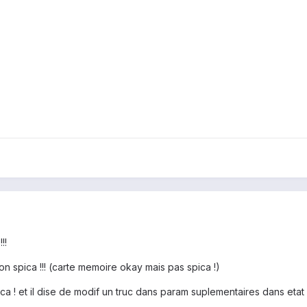
!!
n spica !!! (carte memoire okay mais pas spica !)
e ca ! et il dise de modif un truc dans param suplementaires dans etat 