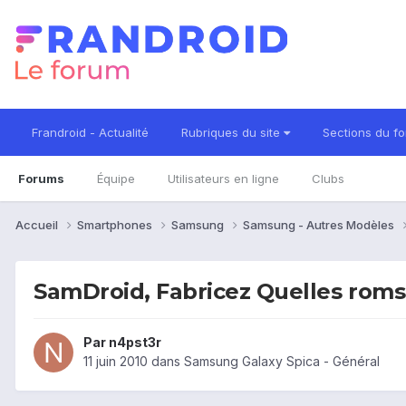
Frandroid - Actualité
Rubriques du site
Sections du f
Forums
Équipe
Utilisateurs en ligne
Clubs
Accueil
Smartphones
Samsung
Samsung - Autres Modèles
SamDroid, Fabricez Quelles rom
Par
n4pst3r
11 juin 2010
dans
Samsung Galaxy Spica - Général