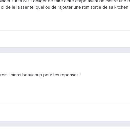
placer sur ta SD, t obliger de faire cette etape avant de mettre une 
oi de le laisser tel quel ou de rajouter une rom sortie de sa kitchen
 aprem ! merci beaucoup pour tes reponses !