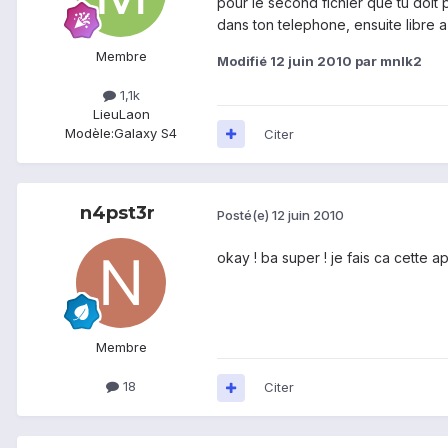
pour le second fichier que tu doit 
dans ton telephone, ensuite libre a 
Membre
Modifié
12 juin 2010
par mnlk2
1,1k
Lieu
Laon
Modèle:
Galaxy S4
Citer
n4pst3r
Posté(e)
12 juin 2010
okay ! ba super ! je fais ca cette
Membre
18
Citer