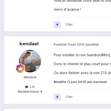
voila je demande votre aide et vos 
merci d'avance !
Citer
kendael
Posté(e)
11 juin 2010
(modifié)
Pour installer la rom SamdroidMod, 
Donc le chemin le plus court pour ro
Ou alors flasher avec la rom 2.1.5 
Membre
Modifié
11 juin 2010
par kendael
3,1k
Modèle:
Honor 8
Citer