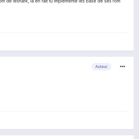
rom de leshark, la en fait tu implemente les base de ses rom
Auteur