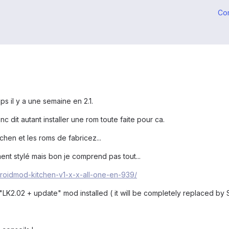
Co
nps il y a une semaine en 2.1.
nc dit autant installer une rom toute faite pour ca.
chen et les roms de fabricez...
ment stylé mais bon je comprend pas tout...
droidmod-kitchen-v1-x-x-all-one-en-939/
 "LK2.02 + update" mod installed ( it will be completely replaced b