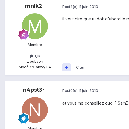
mnlk2
Posté(e)
11 juin 2010
il veut dire que tu doit d'abord l
Membre
1,1k
Lieu
Laon
Modèle:
Galaxy S4
Citer
n4pst3r
Posté(e)
11 juin 2010
et vous me conseillez quoi ? SamD
Membre