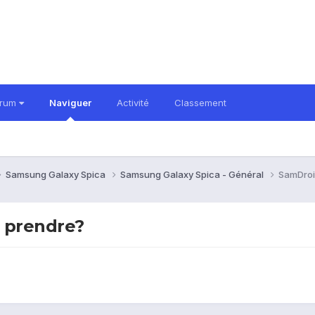
orum
Naviguer
Activité
Classement
Samsung Galaxy Spica
Samsung Galaxy Spica - Général
SamDroi
s prendre?