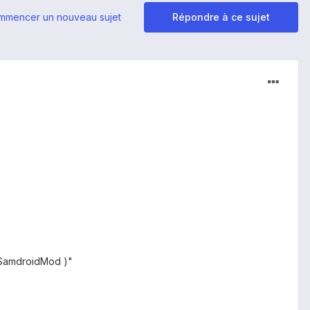
mmencer un nouveau sujet
Répondre à ce sujet
y SamdroidMod )"