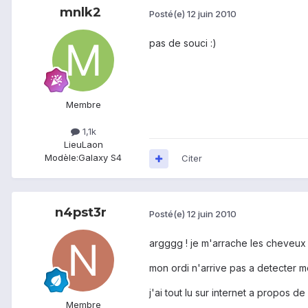
mnlk2
Posté(e)
12 juin 2010
pas de souci :)
Membre
1,1k
Lieu
Laon
Modèle:
Galaxy S4
Citer
n4pst3r
Posté(e)
12 juin 2010
argggg ! je m'arrache les cheveux !
mon ordi n'arrive pas a detecter mo
j'ai tout lu sur internet a propos d
Membre