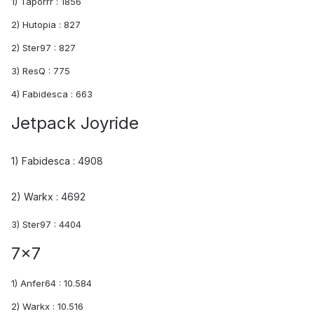
1) Taporrr : 1856
2) Hutopia : 827
2) Ster97 : 827
3) ResQ : 775
4) Fabidesca : 663
Jetpack Joyride
1) Fabidesca : 4908
2) Warkx : 4692
3) Ster97 : 4404
7x7
1) Anfer64 : 10.584
2) Warkx : 10.516