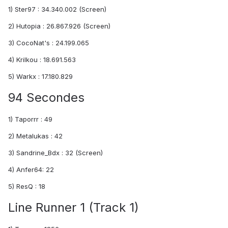
1) Ster97 : 34.340.002 (Screen)
2) Hutopia : 26.867.926 (Screen)
3) CocoNat's : 24.199.065
4) Krilkou : 18.691.563
5) Warkx : 17.180.829
94 Secondes
1) Taporrr : 49
2) Metalukas : 42
3) Sandrine_Bdx : 32 (Screen)
4) Anfer64: 22
5) ResQ : 18
Line Runner 1 (Track 1)