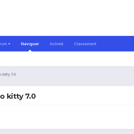
orum
Naviguer
Activité
Classement
kitty 7.0
 kitty 7.0