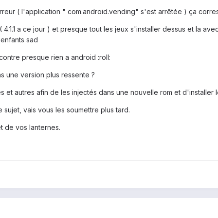
eur ( l'application " com.android.vending" s'est arrêtée ) ça correspo
( 4.1.1 a ce jour ) et presque tout les jeux s'installer dessus et la avec 
 enfants sad
contre presque rien a android :roll:
s une version plus ressente ?
es et autres afin de les injectés dans une nouvelle rom et d'installer l
 sujet, vais vous les soumettre plus tard.
t de vos lanternes.