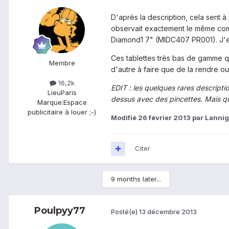
D'après la description, cela sent
observait exactement le même comp
Diamond1 7" (MIDC407 PR001). J'en
Ces tablettes très bas de gamme qu
Membre
d'autre à faire que de la rendre o
16,2k
EDIT : les quelques rares descriptio
Lieu
Paris
dessus avec des pincettes. Mais q
Marque:
Espace
publicitaire à louer ;-)
Modifié
26 février 2013
par Lannig
Citer
9 months later...
Poulpyy77
Posté(e)
13 décembre 2013