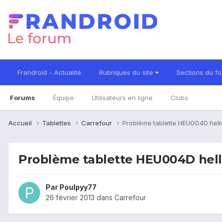
Frandroid - Actualité
Rubriques du site
Sections du f
Forums
Équipe
Utilisateurs en ligne
Clubs
Accueil
Tablettes
Carrefour
Problème tablette HEU004D hello 
Problème tablette HEU004D hello
Par
Poulpyy77
26 février 2013
dans
Carrefour