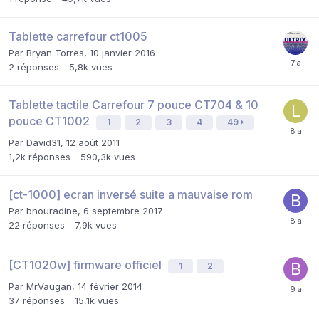
Tablette carrefour ct1005
Par
Bryan Torres
,
10 janvier 2016
2
réponses
5,8k
vues
Tablette tactile Carrefour 7 pouce CT704 & 10
pouce CT1002
1
2
3
4
49
Par
David31
,
12 août 2011
1,2k
réponses
590,3k
vues
[ct-1000] ecran inversé suite a mauvaise rom
Par
bnouradine
,
6 septembre 2017
22
réponses
7,9k
vues
[CT1020w] firmware officiel
1
2
Par
MrVaugan
,
14 février 2014
37
réponses
15,1k
vues