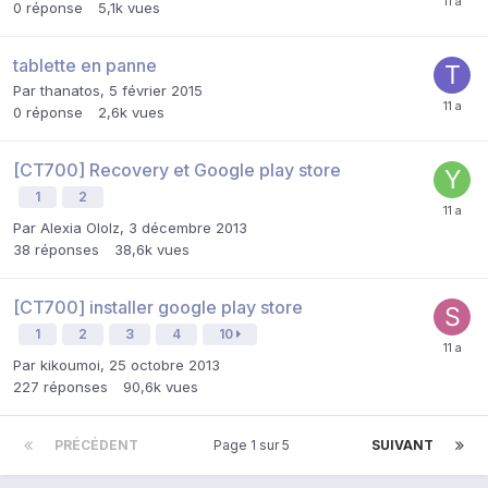
0
réponse
5,1k
vues
tablette en panne
Par
thanatos
,
5 février 2015
0
réponse
2,6k
vues
[CT700] Recovery et Google play store
1
2
Par
Alexia Ololz
,
3 décembre 2013
38
réponses
38,6k
vues
[CT700] installer google play store
1
2
3
4
10
Par
kikoumoi
,
25 octobre 2013
227
réponses
90,6k
vues
PRÉCÉDENT
Page 1 sur 5
SUIVANT