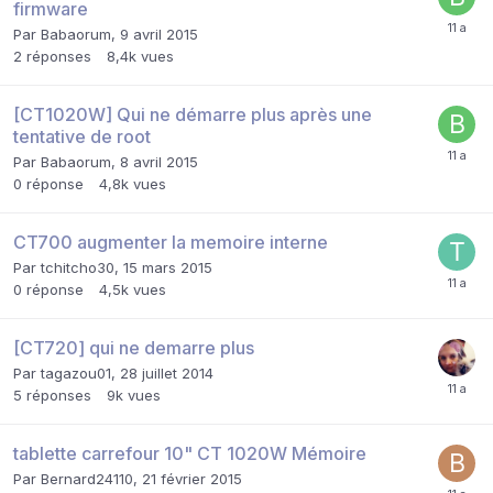
firmware
Par
Babaorum
,
9 avril 2015
2
réponses
8,4k
vues
[CT1020W] Qui ne démarre plus après une
tentative de root
Par
Babaorum
,
8 avril 2015
0
réponse
4,8k
vues
CT700 augmenter la memoire interne
Par
tchitcho30
,
15 mars 2015
0
réponse
4,5k
vues
[CT720] qui ne demarre plus
Par
tagazou01
,
28 juillet 2014
5
réponses
9k
vues
tablette carrefour 10" CT 1020W Mémoire
Par
Bernard24110
,
21 février 2015