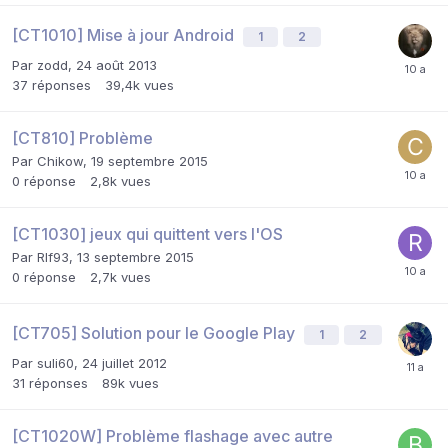
[CT1010] Mise à jour Android
1
2
Par
zodd
,
24 août 2013
37
réponses
39,4k
vues
[CT810] Problème
Par
Chikow
,
19 septembre 2015
0
réponse
2,8k
vues
[CT1030] jeux qui quittent vers l'OS
Par
Rlf93
,
13 septembre 2015
0
réponse
2,7k
vues
[CT705] Solution pour le Google Play
1
2
Par
suli60
,
24 juillet 2012
31
réponses
89k
vues
[CT1020W] Problème flashage avec autre