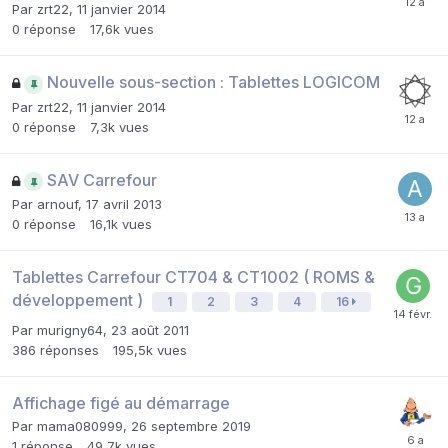
Par
zrt22
,
11 janvier 2014
0
réponse
17,6k
vues
Nouvelle sous-section : Tablettes LOGICOM
Par
zrt22
,
11 janvier 2014
0
réponse
7,3k
vues
SAV Carrefour
Par
arnouf
,
17 avril 2013
0
réponse
16,1k
vues
Tablettes Carrefour CT704 & CT1002 ( ROMS &
développement )
1
2
3
4
16
Par
murigny64
,
23 août 2011
386
réponses
195,5k
vues
Affichage figé au démarrage
Par
mama080999
,
26 septembre 2019
1
réponse
49,7k
vues