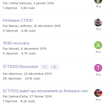
Par
Céline Defosse
,
3 janvier 2016
1
réponse
3,9k
vues
Firmware CT810
Par
Maxou Jeffrotin
,
16 décembre 2015
0
réponse
4,4k
vues
1030 recovery
Par
Akinah
,
8 décembre 2015
0
réponse
4,7k
vues
[CT820] Discussion
1
2
Par
deennoo
,
23 décembre 2013
26
réponses
24,1k
vues
[CT700] aider! qui nécessitent un firmware rom
Par
SalmanZafar
,
27 février 2014
1
réponse
8,2k
vues