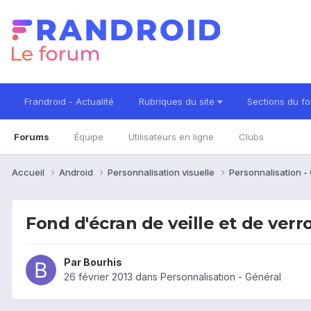
Frandroid - Actualité
Rubriques du site
Sections du f
Forums
Équipe
Utilisateurs en ligne
Clubs
Accueil
Android
Personnalisation visuelle
Personnalisation -
Fond d'écran de veille et de verro
Par
Bourhis
26 février 2013
dans
Personnalisation - Général