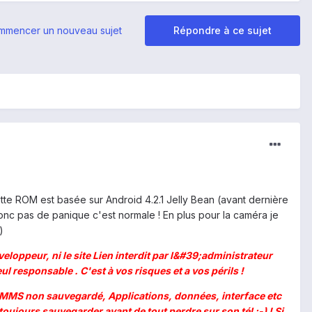
mmencer un nouveau sujet
Répondre à ce sujet
te ROM est basée sur Android 4.2.1 Jelly Bean (avant dernière
nc pas de panique c'est normale ! En plus pour la caméra je
)
loppeur, ni le site Lien interdit par l&#39;administrateur
l responsable . C'est à vos risques et a vos périls !
S, MMS non sauvegardé, Applications, données, interface etc
toujours sauvegarder avant de tout perdre sur son tél ;-) ! Si