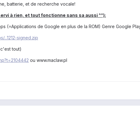
e, batterie, et de recherche vocale!
rvi à rien, et tout fonctionne sans sa aussi ^^):
pps (=Applications de Google en plus de la ROM) Genre Google Play,
s/...1212-signed.zip
c'est tout)
.php?t=2104442
ou www.maclaw.pl