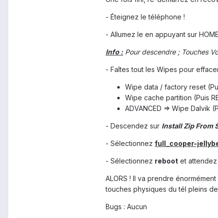
- Éteignez le téléphone !
- Allumez le en appuyant sur HO
Info :
Pour descendre ; Touches Volu
- Faîtes tout les Wipes pour efface
Wipe data / factory reset (
Wipe cache partition (Puis 
ADVANCED => Wipe Dalvik (
- Descendez sur
Install Zip From 
- Sélectionnez
full_cooper-jellyb
- Sélectionnez
reboot
et attendez 
ALORS ! Il va prendre énormément d
touches physiques du tél pleins de f
Bugs : Aucun