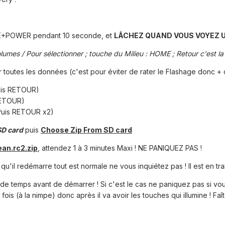
ME+POWER pendant 10 seconde, et
LÂCHEZ QUAND VOUS VOYEZ U
mes / Pour sélectionner ; touche du Milieu : HOME ; Retour c'est la
r toutes les données (c'est pour éviter de rater le Flashage donc + 
Puis RETOUR)
RETOUR)
Puis RETOUR x2)
SD card
puis
Choose Zip From SD card
ean.rc2.zip
, attendez 1 à 3 minutes Maxi ! NE PANIQUEZ PAS !
qu'il redémarre tout est normale ne vous inquiétez pas ! Il est en trai
e temps avant de démarrer ! Si c'est le cas ne paniquez pas si vou
ois (à la nimpe) donc après il va avoir les touches qui illumine ! Faî