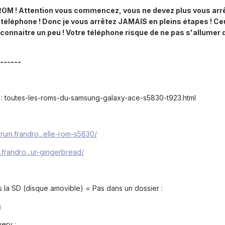
ROM ! Attention vous commencez, vous ne devez plus vous arrê
re téléphone ! Donc je vous arrêtez JAMAIS en pleins étapes ! Ce
 connaitre un peu ! Votre téléphone risque de ne pas s'allumer
------
: toutes-les-roms-du-samsung-galaxy-ace-s5830-t923.html
forum.frandro...elle-rom-s5830/
m.frandro...ur-gingerbread/
 la SD (disque amovible) = Pas dans un dossier :
g
ery :