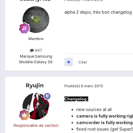
alpha 2 dispo, très bon changelog 
Membre
847
Marque:
Samsung
Modèle:
Galaxy S6
Citer
Ryujin
Posté(e)
9 mars 2013
Changelog:
new sources at all
camera is fully working ri
camcorder is fully working
Responsable de section
fixed root issues (get SuperS