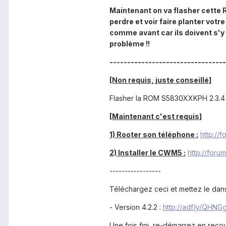
Maintenant on va flasher cette 
perdre et voir faire planter vot
comme avant car ils doivent s'y
problème !!
---------------------------------
[Non requis, juste conseillé]
Flasher la ROM S5830XXKPH 2.3.4 
[Maintenant c'est requis]
1) Rooter son téléphone :
http://
2) Installer le CWM5 :
http://foru
-----------------
Téléchargez ceci et mettez le dans
- Version 4.2.2 :
http://adf.ly/QHNG
Une fois fini, re-démarrez en recov