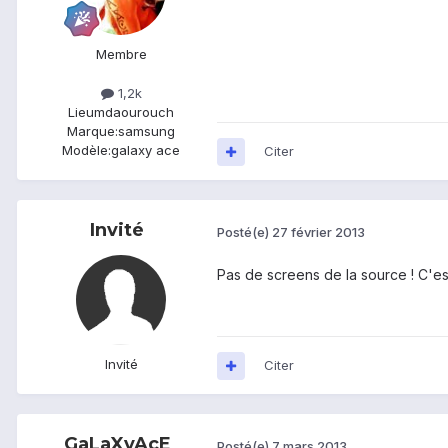
Membre
1,2k
Lieu
mdaourouch
Marque:
samsung
Modèle:
galaxy ace
Citer
Invité
Posté(e)
27 février 2013
Pas de screens de la source ! C'est
Invité
Citer
GaLaXyAcE
Posté(e)
7 mars 2013