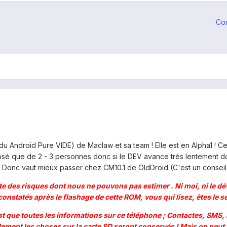
Co
Android Pure VIDE) de Maclaw et sa team ! Elle est en Alpha1 ! Cet
osé que de 2 - 3 personnes donc si le DEV avance très lentement do
s ! Donc vaut mieux passer chez CM10.1 de OldDroid (C'est un conseil
 des risques dont nous ne pouvons pas estimer . Ni moi, ni le déve
statés après le flashage de cette ROM, vous qui lisez, êtes le seu
'est que toutes les informations sur ce téléphone ; Contactes, SM
eulement les choses sur la carte SD seront conservés ! Mais on peut 