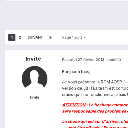
1
2
SUIVANT
Page 1 sur 2
Invité
Posté(e)
27 février 2013
(modifié)
Bonjour à tous,
Je vous présente la ROM AOSP (=du 
version de JB) ! La team est comp
crains qu'il ne fonctionnera jamai
Invité
ATTENTION
: Le flashage comporte
sera responsable des problèmes con
La chose qui est sûr d'arriver, c
... vont être effacés ! Bien sur s