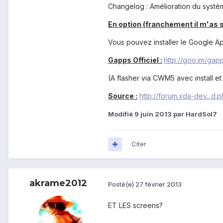
Changelog : Amélioration du systèm
En option (franchement il m'as se
Vous pouvez installer le Google A
Gapps Officiel :
http://goo.im/gapp
(A flasher via CWM5 avec install et 
Source :
http://forum.xda-dev...d
Modifié
9 juin 2013
par HardSol7
Citer
akrame2012
Posté(e)
27 février 2013
ET LES screens?