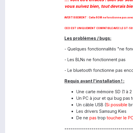
vous suivez bien, tout devrais bie
AVERTISSEMENT : Cette ROM ne fonctionne pas avec 
CECI EST UNIQUEMENT COMPATIBLE AVEC LE GT-5830
Les problèmes / bugs:
- Quelques fonctionnalités "ne fon
- Les BLNs ne fonctionnent pas
- Le bluetooth fonctionne pas enc
Requis avant l'installation ! :
Une carte mémoire SD (1 à 2 
Un PC à jour et qui bug pas 
Un câble USB (
Si possible
br
Les drivers Samsung Kies
De ne
pas
trop
toucher le PC
---------------------------------