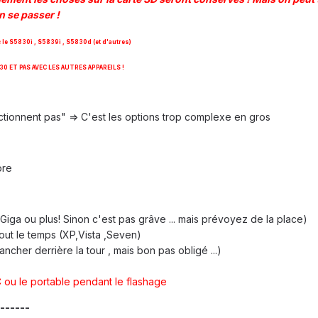
n se passer !
le S5830i , S5839i , S5830d (et d'autres)
 ET PAS AVEC LES AUTRES APPAREILS !
ctionnent pas" => C'est les options trop complexe en gros
ore
Giga ou plus! Sinon c'est pas grâve ... mais prévoyez de la place)
tout le temps (XP,Vista ,Seven)
ancher derrière la tour , mais bon pas obligé ...)
 ou le portable pendant le flashage
------