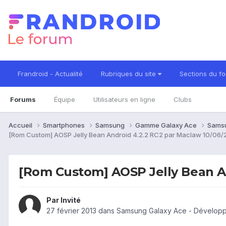
Frandroid - Actualité
Rubriques du site
Sections du f
Forums
Équipe
Utilisateurs en ligne
Clubs
Accueil
Smartphones
Samsung
Gamme Galaxy Ace
Sams
[Rom Custom] AOSP Jelly Bean Android 4.2.2 RC2 par Maclaw 10/06/
[Rom Custom] AOSP Jelly Bean An
Par Invité
27 février 2013
dans
Samsung Galaxy Ace - Dévelop