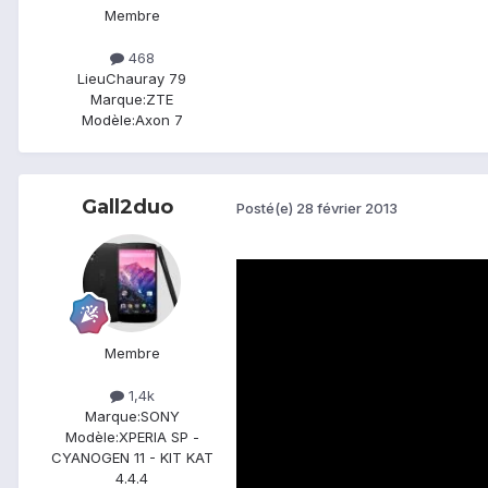
Membre
468
Lieu
Chauray 79
Marque:
ZTE
Modèle:
Axon 7
Gall2duo
Posté(e)
28 février 2013
Membre
1,4k
Marque:
SONY
Modèle:
XPERIA SP -
CYANOGEN 11 - KIT KAT
4.4.4