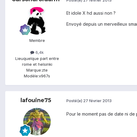
Et idole X hd aussi non ?
Envoyé depuis un merveilleux smar
Membre
6,4k
Lieu
quelque part entre
rome et helsinki
Marque:
zte
Modèle:
v967s
lafouine75
Posté(e)
27 février 2013
Pour le moment pas de date ni de pri