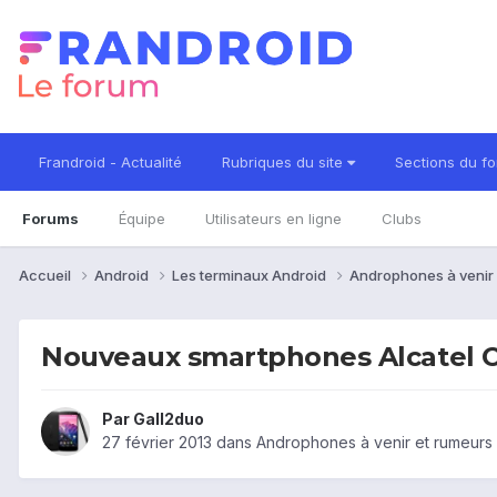
Frandroid - Actualité
Rubriques du site
Sections du f
Forums
Équipe
Utilisateurs en ligne
Clubs
Accueil
Android
Les terminaux Android
Androphones à venir
Nouveaux smartphones Alcatel 
Par
Gall2duo
27 février 2013
dans
Androphones à venir et rumeurs