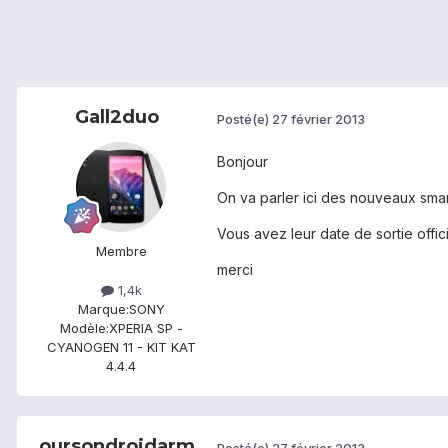
Gall2duo
Posté(e)
27 février 2013
Bonjour
On va parler ici des nouveaux smar
Vous avez leur date de sortie offic
Membre
merci
1,4k
Marque:
SONY
Modèle:
XPERIA SP -
CYANOGEN 11 - KIT KAT
4.4.4
oursondroidarm
Posté(e)
27 février 2013