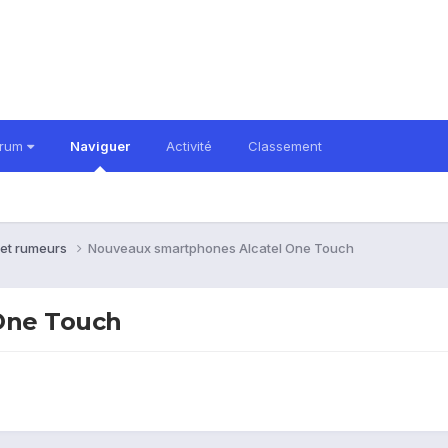
orum
Naviguer
Activité
Classement
 et rumeurs
Nouveaux smartphones Alcatel One Touch
One Touch