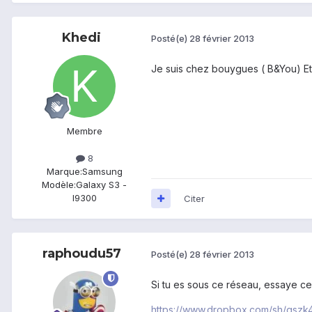
Khedi
Posté(e)
28 février 2013
Je suis chez bouygues ( B&You) Et j
Membre
8
Marque:
Samsung
Modèle:
Galaxy S3 -
I9300
Citer
raphoudu57
Posté(e)
28 février 2013
Si tu es sous ce réseau, essaye c
https://www.dropbox.com/sh/gsz