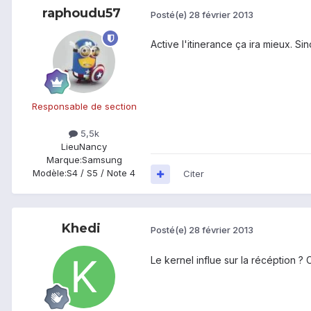
raphoudu57
Posté(e)
28 février 2013
Active l'itinerance ça ira mieux. 
Responsable de section
5,5k
Lieu
Nancy
Marque:
Samsung
Modèle:
S4 / S5 / Note 4
Citer
Khedi
Posté(e)
28 février 2013
Le kernel influe sur la récéption ? 