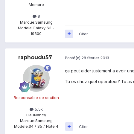
Membre
8
Marque:
Samsung
Modèle:
Galaxy S3 -
I9300
Citer
raphoudu57
Posté(e)
28 février 2013
ça peut aider justement a avoir u
Tu es chez quel opérateur? Tu as
Responsable de section
5,5k
Lieu
Nancy
Marque:
Samsung
Modèle:
S4 / S5 / Note 4
Citer