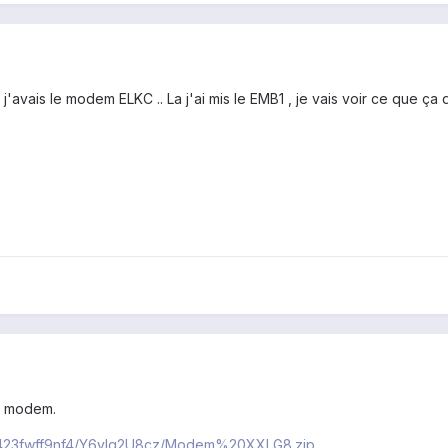
'avais le modem ELKC .. La j'ai mis le EMB1 , je vais voir ce que ça
e modem.
k423fwff9nf4/Y6yIq2U8cz/Modem%20XXLG8.zip