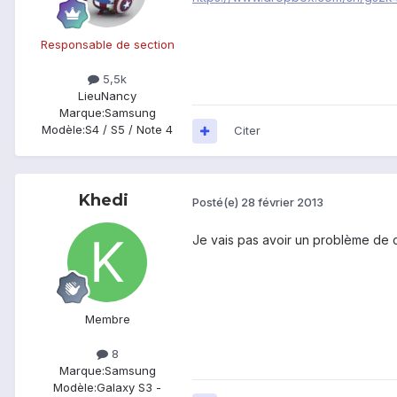
Responsable de section
5,5k
Lieu
Nancy
Marque:
Samsung
Modèle:
S4 / S5 / Note 4
Citer
Khedi
Posté(e)
28 février 2013
Je vais pas avoir un problème de co
Membre
8
Marque:
Samsung
Modèle:
Galaxy S3 -