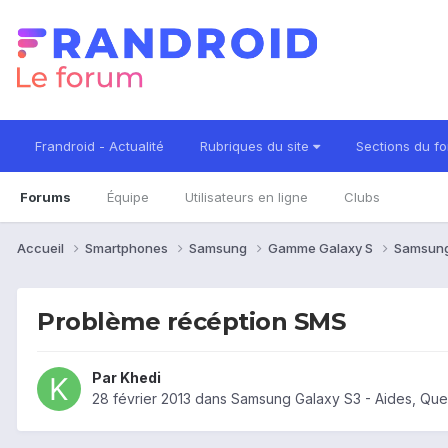
Frandroid - Actualité
Rubriques du site
Sections du f
Forums
Équipe
Utilisateurs en ligne
Clubs
Accueil
Smartphones
Samsung
Gamme Galaxy S
Samsung
Problème récéption SMS
Par
Khedi
28 février 2013
dans
Samsung Galaxy S3 - Aides, Que