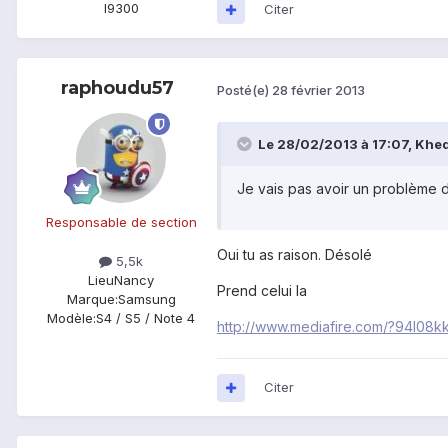
I9300
Citer
raphoudu57
Posté(e)
28 février 2013
Le 28/02/2013 à 17:07, Khedi
Je vais pas avoir un problème d
Responsable de section
Oui tu as raison. Désolé
5,5k
Lieu
Nancy
Prend celui la
Marque:
Samsung
Modèle:
S4 / S5 / Note 4
http://www.mediafire.com/?94l08
Citer