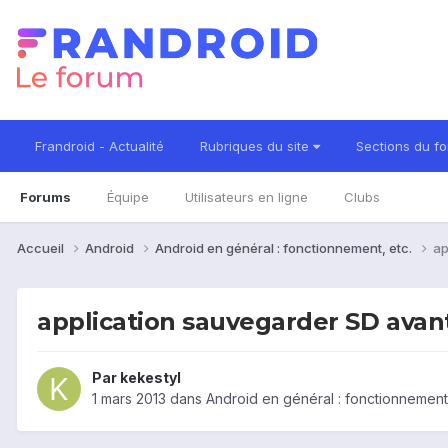
Frandroid - Actualité
Rubriques du site
Sections du f
Forums
Équipe
Utilisateurs en ligne
Clubs
Accueil
Android
Android en général : fonctionnement, etc.
ap
application sauvegarder SD avant
Par
kekestyl
1 mars 2013
dans
Android en général : fonctionnement,