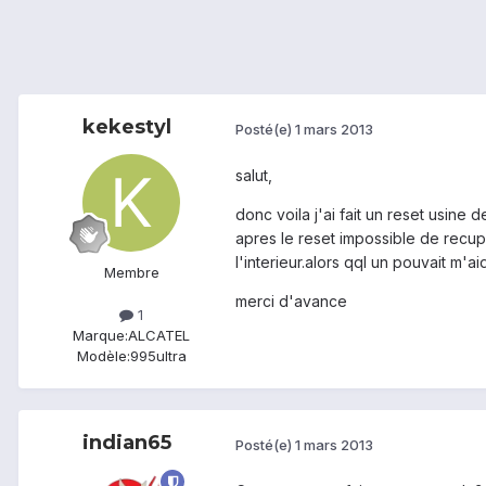
kekestyl
Posté(e)
1 mars 2013
salut,
donc voila j'ai fait un reset usine
apres le reset impossible de recupe
l'interieur.alors qql un pouvait m
Membre
merci d'avance
1
Marque:
ALCATEL
Modèle:
995ultra
indian65
Posté(e)
1 mars 2013