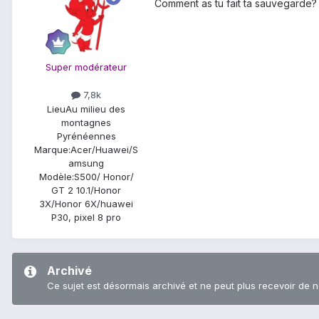
Comment as tu fait ta sauvegarde? 
Super modérateur
7,8k
Lieu
Au milieu des
montagnes
Pyrénéennes
Marque:
Acer/Huawei/S
amsung
Modèle:
S500/ Honor/
GT 2 10.1/Honor
3X/Honor 6X/huawei
P30, pixel 8 pro
Archivé
Ce sujet est désormais archivé et ne peut plus recevoir de 