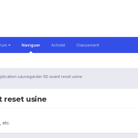
orum
Naviguer
Activité
Classement
plication sauvegarder SD avant reset usine
 reset usine
 etc.