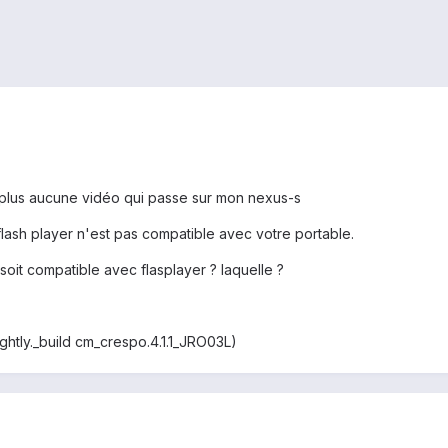
s plus aucune vidéo qui passe sur mon nexus-s
lash player n'est pas compatible avec votre portable.
 soit compatible avec flasplayer ? laquelle ?
htly._build cm_crespo.4.1.1_JRO03L)