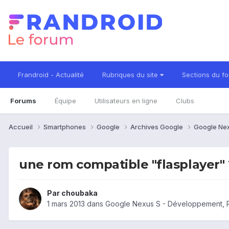
Frandroid - Actualité
Rubriques du site
Sections du f
Forums
Équipe
Utilisateurs en ligne
Clubs
Accueil
Smartphones
Google
Archives Google
Google Ne
une rom compatible "flasplayer" 
Par
choubaka
1 mars 2013
dans
Google Nexus S - Développement, 