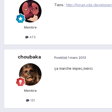
Tiens :
http://forum.xda-develope
Membre
473
choubaka
Posté(e)
1 mars 2013
ça marche impec,merci.
Membre
131