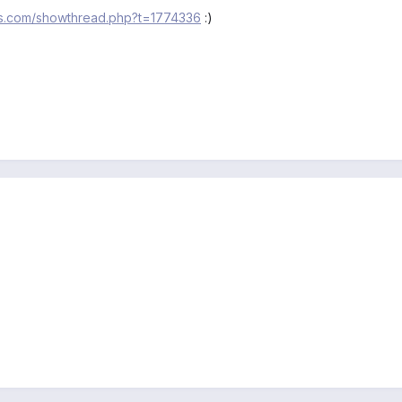
rs.com/showthread.php?t=1774336
:)