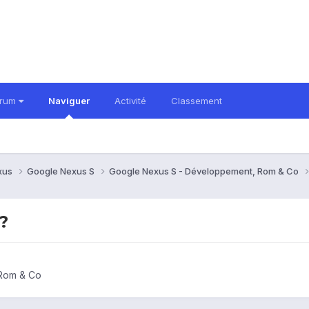
orum
Naviguer
Activité
Classement
xus
Google Nexus S
Google Nexus S - Développement, Rom & Co
?
Rom & Co