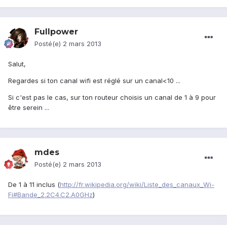
Fullpower
Posté(e)
2 mars 2013
Salut,
Regardes si ton canal wifi est réglé sur un canal<10 ...
Si c'est pas le cas, sur ton routeur choisis un canal de 1 à 9 pour
être serein ...
mdes
Posté(e)
2 mars 2013
De 1 à 11 inclus (
http://fr.wikipedia.org/wiki/Liste_des_canaux_Wi-
Fi#Bande_2.2C4.C2.A0GHz
)