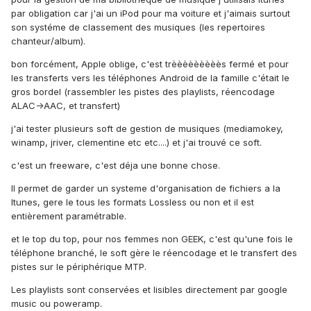
par obligation car j'ai un iPod pour ma voiture et j'aimais surtout
son systéme de classement des musiques (les repertoires
chanteur/album).
bon forcément, Apple oblige, c'est trèèèèèèèèès fermé et pour
les transferts vers les téléphones Android de la famille c'était le
gros bordel (rassembler les pistes des playlists, réencodage
ALAC->AAC, et transfert)
j'ai tester plusieurs soft de gestion de musiques (mediamokey,
winamp, jriver, clementine etc etc....) et j'ai trouvé ce soft.
c'est un freeware, c'est déja une bonne chose.
Il permet de garder un systeme d'organisation de fichiers a la
Itunes, gere le tous les formats Lossless ou non et il est
entièrement paramétrable.
et le top du top, pour nos femmes non GEEK, c'est qu'une fois le
téléphone branché, le soft gère le réencodage et le transfert des
pistes sur le périphérique MTP.
Les playlists sont conservées et lisibles directement par google
music ou poweramp.