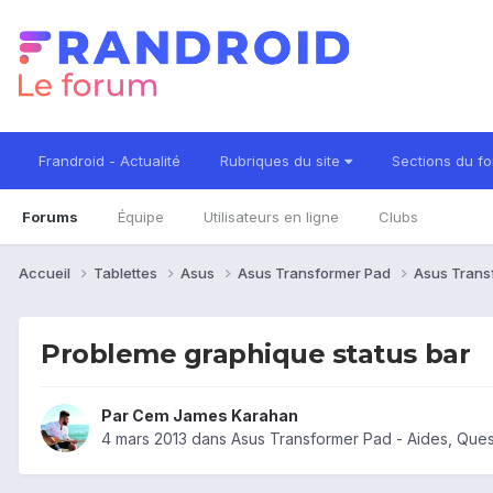
Frandroid - Actualité
Rubriques du site
Sections du f
Forums
Équipe
Utilisateurs en ligne
Clubs
Accueil
Tablettes
Asus
Asus Transformer Pad
Asus Trans
Probleme graphique status bar
Par
Cem James Karahan
4 mars 2013
dans
Asus Transformer Pad - Aides, Que