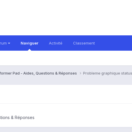
orum
Naviguer
Activité
Classement
former Pad - Aides, Questions & Réponses
Probleme graphique status
stions & Réponses