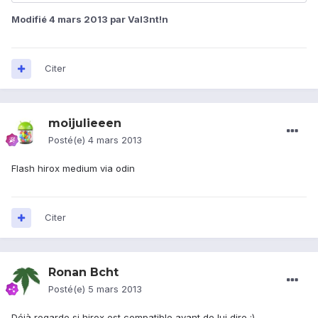
Modifié
4 mars 2013
par Val3nt!n
Citer
moijulieeen
Posté(e)
4 mars 2013
Flash hirox medium via odin
Citer
Ronan Bcht
Posté(e)
5 mars 2013
Déjà regarde si hirox est compatible avant de lui dire ;)