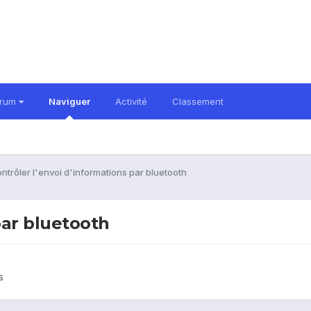
orum
Naviguer
Activité
Classement
ntrôler l'envoi d'informations par bluetooth
par bluetooth
s