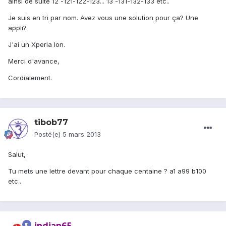
ainsi de suite 12 -121-122-123... 13 -131-132-133 etc..
Je suis en tri par nom. Avez vous une solution pour ça? Une
appli?
J'ai un Xperia Ion.
Merci d'avance,
Cordialement.
tibob77
Posté(e)
5 mars 2013
Salut,
Tu mets une lettre devant pour chaque centaine ? a1 a99 b100
etc..
indian65