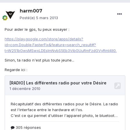
harm007
Posté(e)
5 mars 2013
Pour aider le gps, tu peux essayer :
https://play.google.com/store/apps/details?
id=com.Double.FasterFix&feature=search_result#?
t=W251bGwsMSwxLDEsImNvbS5Eb3VibGUuRmFzdGVyRml4Il0.
Sinon, ta radio n'est plus toute jeune...
Regarde ici :