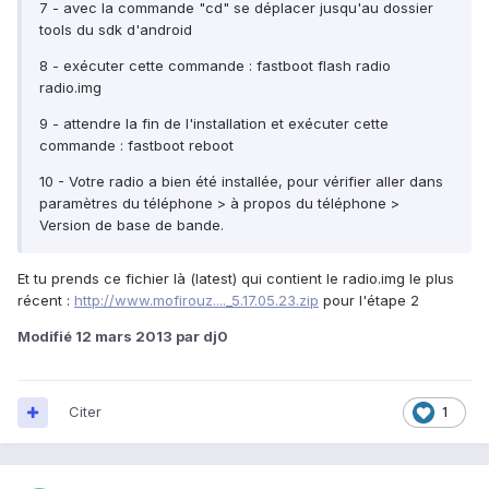
7 - avec la commande "cd" se déplacer jusqu'au dossier
tools du sdk d'android
8 - exécuter cette commande : fastboot flash radio
radio.img
9 - attendre la fin de l'installation et exécuter cette
commande : fastboot reboot
10 - Votre radio a bien été installée, pour vérifier aller dans
paramètres du téléphone > à propos du téléphone >
Version de base de bande.
Et tu prends ce fichier là (latest) qui contient le radio.img le plus
récent :
http://www.mofirouz...._5.17.05.23.zip
pour l'étape 2
Modifié
12 mars 2013
par dj0
Citer
1