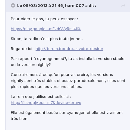
Le 05/03/2013 à 21:46, harm007 a dit :
Pour aider le gps, tu peux essayer :
https://play.google....mFzdGVyRml4Il0.
Sinon, ta radio n'est plus toute jeune...
Regarde ici :
http://forum.frandro...r-votre-desire/
Par rapport à cyanogenmod7, tu as installé la version stable
ou la version nightly?
Contrairement à ce qu'on pourrait croire, les versions
nightly sont très stables et assez paradoxalement, elles sont
plus rapides que les versions stables.
La rom que j'utilise est celle-ci :
http://fitsnugly.eur...m7&device=bravo
Elle est également basée sur cyanogen et elle est vraiment
très bien.