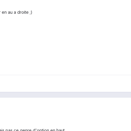
 en au a droite ;)
ais pas ce genre d'option en haut.