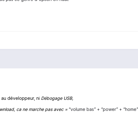
r au développeur, ni
Débogage USB,
download, ca ne marche pas avec =
“volume bas” + “power” + “home”