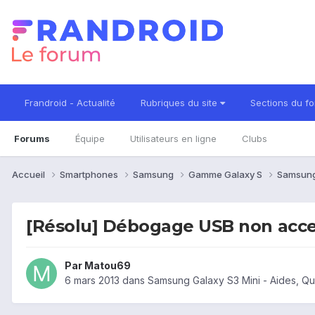
Frandroid - Actualité
Rubriques du site
Sections du f
Forums
Équipe
Utilisateurs en ligne
Clubs
Accueil
Smartphones
Samsung
Gamme Galaxy S
Samsung
[Résolu] Débogage USB non acce
Par
Matou69
6 mars 2013
dans
Samsung Galaxy S3 Mini - Aides, Q