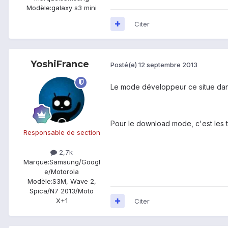
Modèle:
galaxy s3 mini
Citer
YoshiFrance
Posté(e)
12 septembre 2013
Le mode développeur ce situe dans 
Pour le download mode, c'est les 
Responsable de section
2,7k
Marque:
Samsung/Googl
e/Motorola
Modèle:
S3M, Wave 2,
Spica/N7 2013/Moto
X+1
Citer