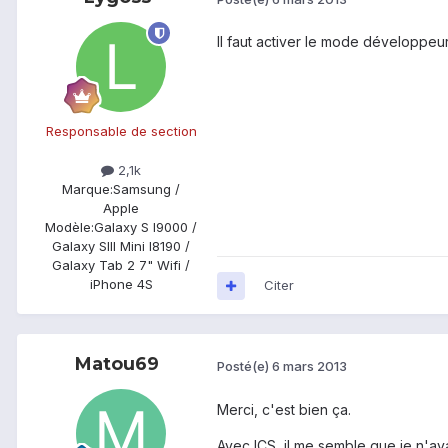
Il faut activer le mode développeur
Responsable de section
2,1k
Marque:
Samsung /
Apple
Modèle:
Galaxy S I9000 /
Galaxy SIII Mini I8190 /
Galaxy Tab 2 7" Wifi /
iPhone 4S
Citer
Matou69
Posté(e)
6 mars 2013
Merci, c'est bien ça.
Avec ICS, il me semble que je n'av