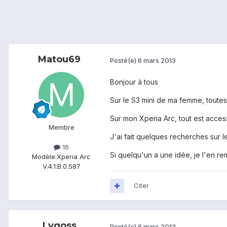
Matou69
Posté(e)
6 mars 2013
Bonjour à tous
Sur le S3 mini de ma femme, toute
Sur mon Xperia Arc, tout est access
Membre
J'ai fait quelques recherches sur l
16
Si quelqu'un a une idée, je l'en r
Modèle:
Xperia Arc
V.4.1.B.0.587
Citer
Lygoss
Posté(e)
6 mars 2013