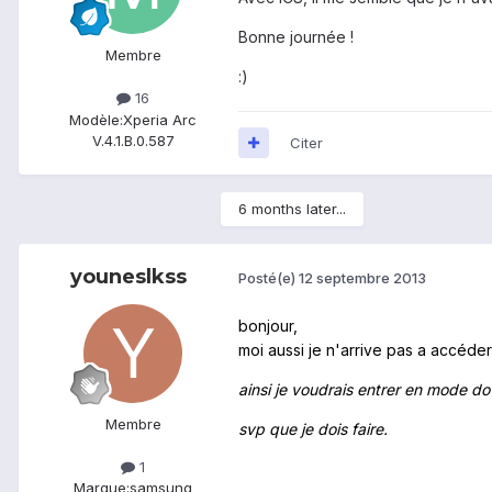
Bonne journée !
Membre
:)
16
Modèle:
Xperia Arc
V.4.1.B.0.587
Citer
6 months later...
youneslkss
Posté(e)
12 septembre 2013
bonjour,
moi aussi je n'arrive pas a accéde
ainsi je voudrais entrer en mode 
Membre
svp que je dois faire.
1
Marque:
samsung